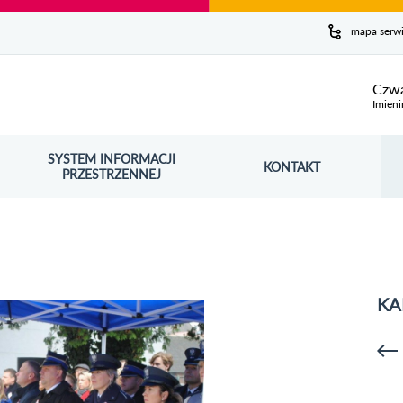
y serwis
mapa serw
ej
Czwa
Imieni
SYSTEM INFORMACJI
Szuk
KONTAKT
OŚNIK OTWORZY SIĘ W NOWYM OKNIE
PRZESTRZENNEJ
Wy
KA
p