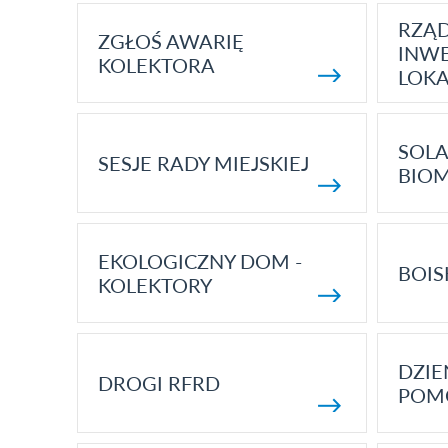
RZĄ
ZGŁOŚ AWARIĘ
INWE
KOLEKTORA
LOK
SOLA
SESJE RADY MIEJSKIEJ
BIO
EKOLOGICZNY DOM -
BOIS
KOLEKTORY
DZI
DROGI RFRD
POM