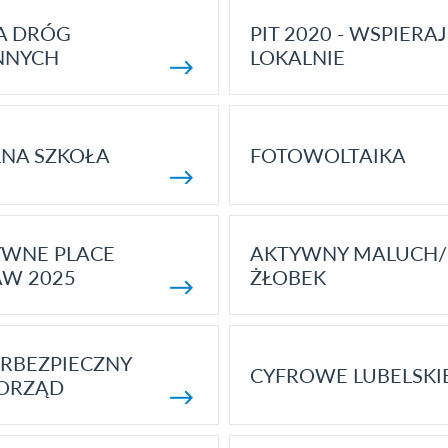
A DRÓG
PIT 2020 - WSPIERAJ
NNYCH
LOKALNIE
NA SZKOŁA
FOTOWOLTAIKA
YWNE PLACE
AKTYWNY MALUCH/
AW 2025
ŻŁOBEK
RBEZPIECZNY
CYFROWE LUBELSKI
ORZĄD