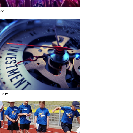
ezy
z galerie w kategori Imprezy
tycje
z galerie w kategori Inwestycje