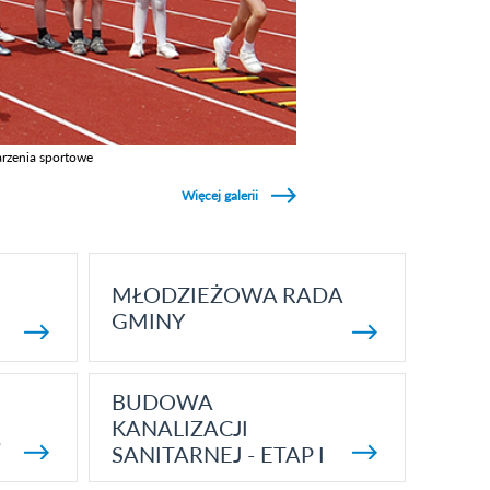
rzenia sportowe
z galerie w kategori Wydarzenia sportowe
Więcej galerii
MŁODZIEŻOWA RADA
GMINY
BUDOWA
KANALIZACJI
5
SANITARNEJ - ETAP I