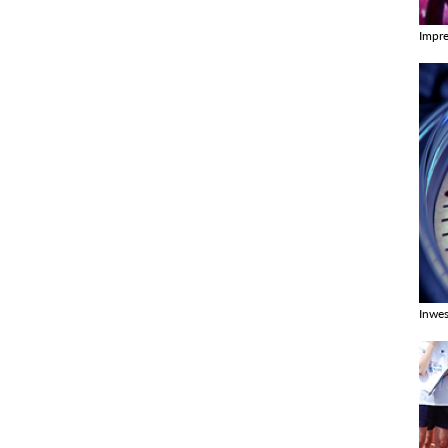
Impr
Zobac
Inwes
Zobac