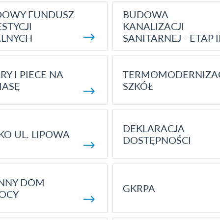
DOWY FUNDUSZ
BUDOWA
STYCJI
KANALIZACJI
ALNYCH
SANITARNEJ - ETAP I
RY I PIECE NA
TERMOMODERNIZA
MASĘ
SZKÓŁ
DEKLARACJA
KO UL. LIPOWA
DOSTĘPNOŚCI
ENNY DOM
GKRPA
OCY