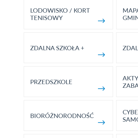
LODOWISKO / KORT
MAP
TENISOWY
GMI
ZDALNA SZKOŁA +
ZDAL
AKT
PRZEDSZKOLE
ZAB
CYBE
BIORÓŻNORODNOŚĆ
SAM