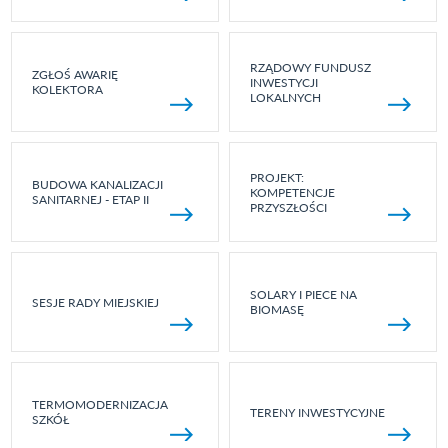
RZĄDOWY FUNDUSZ
ZGŁOŚ AWARIĘ
INWESTYCJI
KOLEKTORA
LOKALNYCH
PROJEKT:
BUDOWA KANALIZACJI
KOMPETENCJE
SANITARNEJ - ETAP II
PRZYSZŁOŚCI
SOLARY I PIECE NA
SESJE RADY MIEJSKIEJ
BIOMASĘ
TERMOMODERNIZACJA
TERENY INWESTYCYJNE
SZKÓŁ