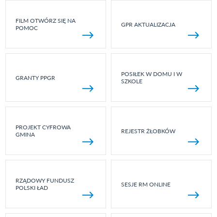
FILM OTWÓRZ SIĘ NA
GPR AKTUALIZACJA
POMOC
POSIŁEK W DOMU I W
GRANTY PPGR
SZKOLE
PROJEKT CYFROWA
REJESTR ŻŁOBKÓW
GMINA
RZĄDOWY FUNDUSZ
SESJE RM ONLINE
POLSKI ŁAD