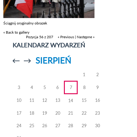
Ściągnij oryginalny obrazek
« Back to gallery
Pozycja 56 z 207
« Previous
|
Następne »
KALENDARZ WYDARZEŃ
SIERPIEŃ
Przejdź do
Przejdź do
poprzedniego
poprzedniego
miesiąca
miesiąca
1
2
3
4
5
6
7
8
9
10
11
12
13
15
16
14
17
18
19
20
21
22
23
24
25
26
27
28
29
30