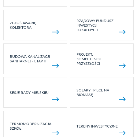
RZĄDOWY FUNDUSZ
ZGŁOŚ AWARIĘ
INWESTYCJI
KOLEKTORA
LOKALNYCH
PROJEKT:
BUDOWA KANALIZACJI
KOMPETENCJE
SANITARNEJ - ETAP II
PRZYSZŁOŚCI
SOLARY I PIECE NA
SESJE RADY MIEJSKIEJ
BIOMASĘ
TERMOMODERNIZACJA
TERENY INWESTYCYJNE
SZKÓŁ