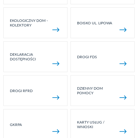
EKOLOGICZNY DOM -
BOISKO UL. LIPOWA
KOLEKTORY
DEKLARACJA
DROGI FDS
DOSTĘPNOŚCI
DZIENNY DOM
DROGI RFRD
POMOCY
KARTY USŁUG /
GKRPA
WNIOSKI