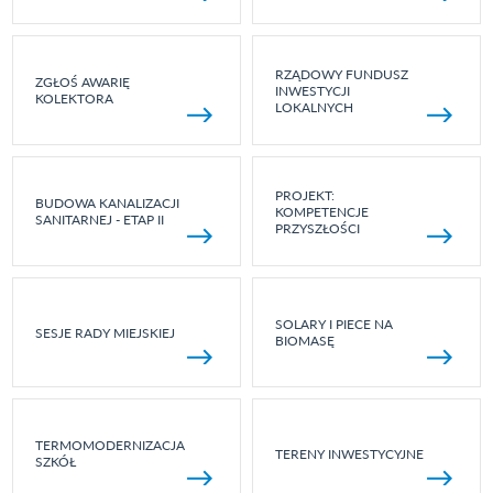
RZĄDOWY FUNDUSZ
ZGŁOŚ AWARIĘ
INWESTYCJI
KOLEKTORA
LOKALNYCH
PROJEKT:
BUDOWA KANALIZACJI
KOMPETENCJE
SANITARNEJ - ETAP II
PRZYSZŁOŚCI
SOLARY I PIECE NA
SESJE RADY MIEJSKIEJ
BIOMASĘ
TERMOMODERNIZACJA
TERENY INWESTYCYJNE
SZKÓŁ