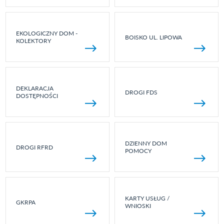
EKOLOGICZNY DOM -
BOISKO UL. LIPOWA
KOLEKTORY
DEKLARACJA
DROGI FDS
DOSTĘPNOŚCI
DZIENNY DOM
DROGI RFRD
POMOCY
KARTY USŁUG /
GKRPA
WNIOSKI