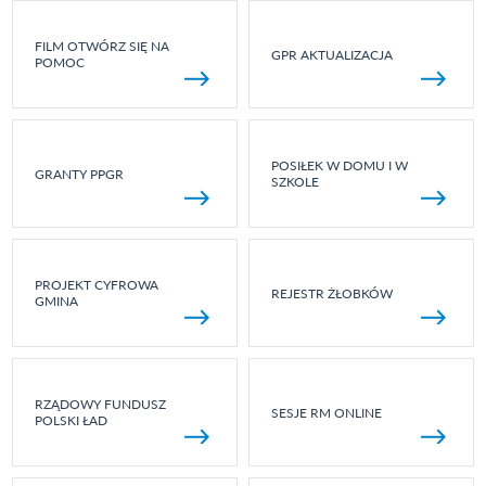
FILM OTWÓRZ SIĘ NA
GPR AKTUALIZACJA
POMOC
POSIŁEK W DOMU I W
GRANTY PPGR
SZKOLE
PROJEKT CYFROWA
REJESTR ŻŁOBKÓW
GMINA
RZĄDOWY FUNDUSZ
SESJE RM ONLINE
POLSKI ŁAD