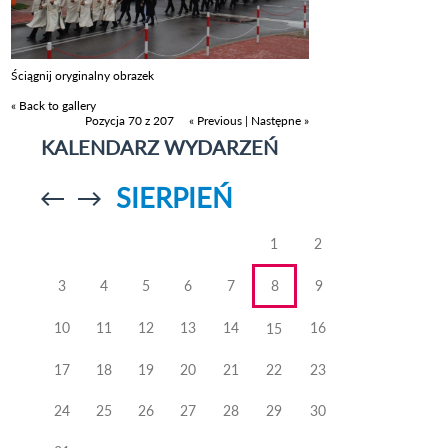
Ściągnij oryginalny obrazek
« Back to gallery
Pozycja 70 z 207
« Previous
|
Następne »
KALENDARZ WYDARZEŃ
SIERPIEŃ
Przejdź do
Przejdź do
poprzedniego
poprzedniego
miesiąca
miesiąca
1
2
3
4
5
6
7
8
9
10
11
12
13
14
16
15
17
18
19
20
21
22
23
24
25
26
27
28
29
30