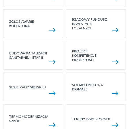
RZĄDOWY FUNDUSZ
ZGŁOŚ AWARIĘ
INWESTYCJI
KOLEKTORA
LOKALNYCH
PROJEKT:
BUDOWA KANALIZACJI
KOMPETENCJE
SANITARNEJ - ETAP II
PRZYSZŁOŚCI
SOLARY I PIECE NA
SESJE RADY MIEJSKIEJ
BIOMASĘ
TERMOMODERNIZACJA
TERENY INWESTYCYJNE
SZKÓŁ