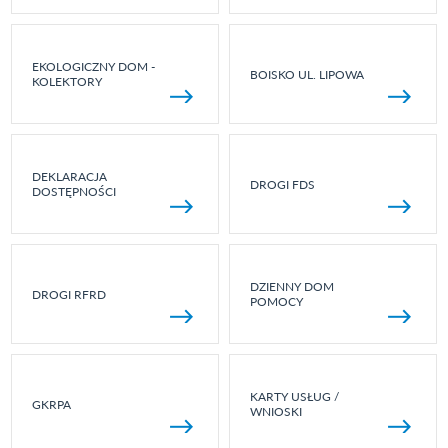
EKOLOGICZNY DOM -
BOISKO UL. LIPOWA
KOLEKTORY
DEKLARACJA
DROGI FDS
DOSTĘPNOŚCI
DZIENNY DOM
DROGI RFRD
POMOCY
KARTY USŁUG /
GKRPA
WNIOSKI