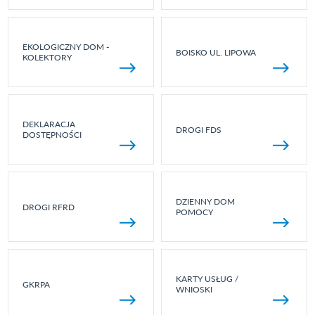
EKOLOGICZNY DOM -
BOISKO UL. LIPOWA
KOLEKTORY
DEKLARACJA
DROGI FDS
DOSTĘPNOŚCI
DZIENNY DOM
DROGI RFRD
POMOCY
KARTY USŁUG /
GKRPA
WNIOSKI