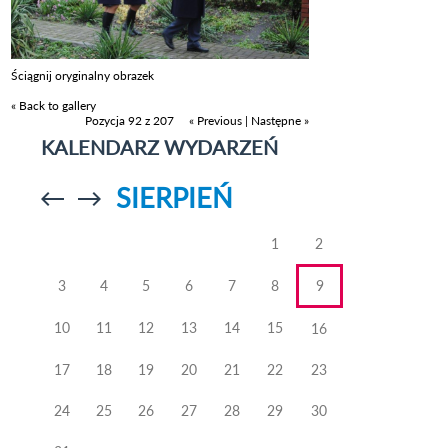
Ściągnij oryginalny obrazek
« Back to gallery
Pozycja 92 z 207
« Previous
|
Następne »
KALENDARZ WYDARZEŃ
SIERPIEŃ
Przejdź do
Przejdź do
poprzedniego
poprzedniego
miesiąca
miesiąca
1
2
3
4
5
6
7
8
9
10
11
12
13
14
15
16
17
18
19
20
21
22
23
24
25
26
27
28
29
30