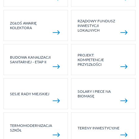
RZĄDOWY FUNDUSZ
ZGŁOŚ AWARIĘ
INWESTYCJI
KOLEKTORA
LOKALNYCH
PROJEKT:
BUDOWA KANALIZACJI
KOMPETENCJE
SANITARNEJ - ETAP II
PRZYSZŁOŚCI
SOLARY I PIECE NA
SESJE RADY MIEJSKIEJ
BIOMASĘ
TERMOMODERNIZACJA
TERENY INWESTYCYJNE
SZKÓŁ