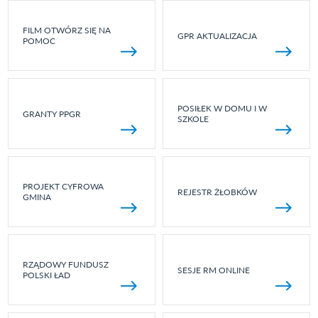
FILM OTWÓRZ SIĘ NA
GPR AKTUALIZACJA
POMOC
POSIŁEK W DOMU I W
GRANTY PPGR
SZKOLE
PROJEKT CYFROWA
REJESTR ŻŁOBKÓW
GMINA
RZĄDOWY FUNDUSZ
SESJE RM ONLINE
POLSKI ŁAD