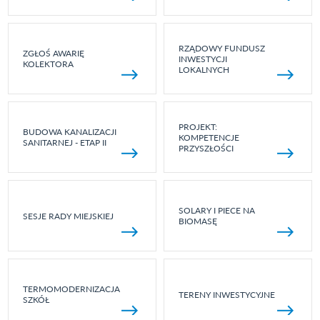
RZĄDOWY FUNDUSZ
ZGŁOŚ AWARIĘ
INWESTYCJI
KOLEKTORA
LOKALNYCH
PROJEKT:
BUDOWA KANALIZACJI
KOMPETENCJE
SANITARNEJ - ETAP II
PRZYSZŁOŚCI
SOLARY I PIECE NA
SESJE RADY MIEJSKIEJ
BIOMASĘ
TERMOMODERNIZACJA
TERENY INWESTYCYJNE
SZKÓŁ