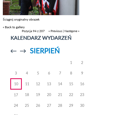
Ściągnij oryginalny obrazek
« Back to gallery
Pozycja 94 z 207
« Previous
|
Następne »
KALENDARZ WYDARZEŃ
SIERPIEŃ
Przejdź do
Przejdź do
poprzedniego
poprzedniego
miesiąca
miesiąca
1
2
3
4
5
6
7
8
9
10
11
12
13
14
15
16
18
19
20
21
22
23
17
24
25
26
27
28
29
30