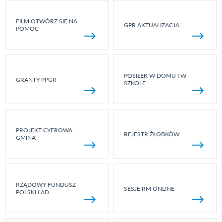
FILM OTWÓRZ SIĘ NA
GPR AKTUALIZACJA
POMOC
POSIŁEK W DOMU I W
GRANTY PPGR
SZKOLE
PROJEKT CYFROWA
REJESTR ŻŁOBKÓW
GMINA
RZĄDOWY FUNDUSZ
SESJE RM ONLINE
POLSKI ŁAD