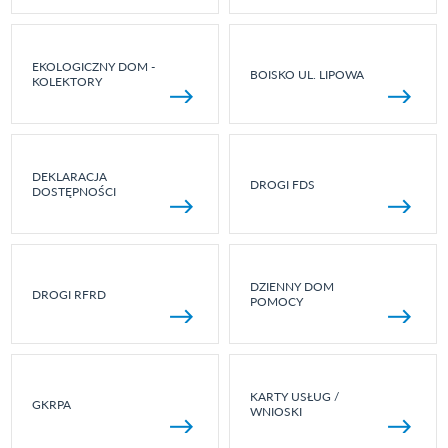
EKOLOGICZNY DOM -
BOISKO UL. LIPOWA
KOLEKTORY
DEKLARACJA
DROGI FDS
DOSTĘPNOŚCI
DZIENNY DOM
DROGI RFRD
POMOCY
KARTY USŁUG /
GKRPA
WNIOSKI