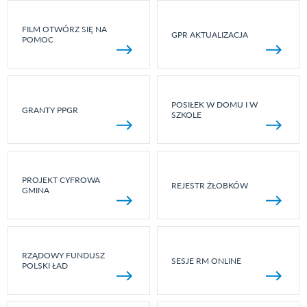
FILM OTWÓRZ SIĘ NA
GPR AKTUALIZACJA
POMOC
POSIŁEK W DOMU I W
GRANTY PPGR
SZKOLE
PROJEKT CYFROWA
REJESTR ŻŁOBKÓW
GMINA
RZĄDOWY FUNDUSZ
SESJE RM ONLINE
POLSKI ŁAD