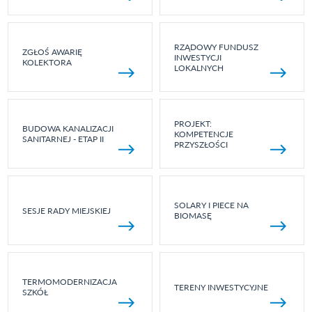
RZĄDOWY FUNDUSZ
ZGŁOŚ AWARIĘ
INWESTYCJI
KOLEKTORA
LOKALNYCH
PROJEKT:
BUDOWA KANALIZACJI
KOMPETENCJE
SANITARNEJ - ETAP II
PRZYSZŁOŚCI
SOLARY I PIECE NA
SESJE RADY MIEJSKIEJ
BIOMASĘ
TERMOMODERNIZACJA
TERENY INWESTYCYJNE
SZKÓŁ