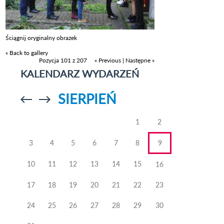
Ściągnij oryginalny obrazek
« Back to gallery
Pozycja 101 z 207
« Previous
|
Następne »
KALENDARZ WYDARZEŃ
SIERPIEŃ
Przejdź do
Przejdź do
poprzedniego
poprzedniego
miesiąca
miesiąca
1
2
3
4
5
6
7
8
9
10
11
12
13
14
15
16
17
18
19
20
21
22
23
24
25
26
27
28
29
30