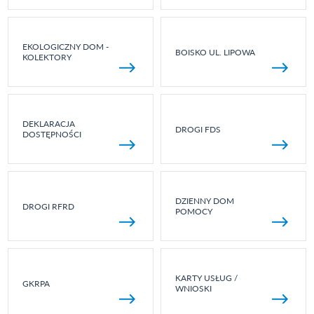
EKOLOGICZNY DOM -
BOISKO UL. LIPOWA
KOLEKTORY
DEKLARACJA
DROGI FDS
DOSTĘPNOŚCI
DZIENNY DOM
DROGI RFRD
POMOCY
KARTY USŁUG /
GKRPA
WNIOSKI