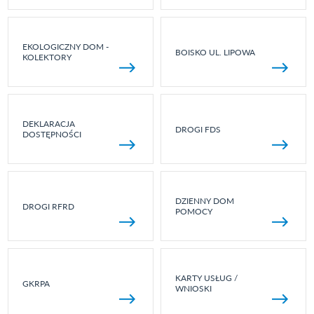
EKOLOGICZNY DOM -
BOISKO UL. LIPOWA
KOLEKTORY
DEKLARACJA
DROGI FDS
DOSTĘPNOŚCI
DZIENNY DOM
DROGI RFRD
POMOCY
KARTY USŁUG /
GKRPA
WNIOSKI