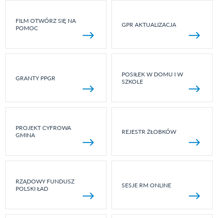
FILM OTWÓRZ SIĘ NA
GPR AKTUALIZACJA
POMOC
POSIŁEK W DOMU I W
GRANTY PPGR
SZKOLE
PROJEKT CYFROWA
REJESTR ŻŁOBKÓW
GMINA
RZĄDOWY FUNDUSZ
SESJE RM ONLINE
POLSKI ŁAD