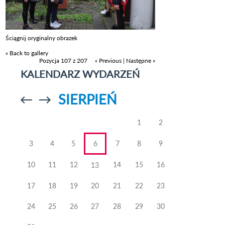
Ściągnij oryginalny obrazek
« Back to gallery
Pozycja 107 z 207
« Previous
|
Następne »
KALENDARZ WYDARZEŃ
SIERPIEŃ
Przejdź do
Przejdź do
poprzedniego
poprzedniego
miesiąca
miesiąca
1
2
3
4
5
6
7
8
9
10
11
12
14
15
16
13
17
18
19
20
21
22
23
24
25
26
27
28
29
30