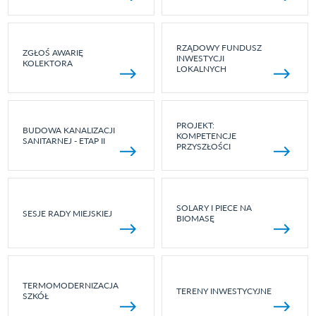
RZĄDOWY FUNDUSZ
ZGŁOŚ AWARIĘ
INWESTYCJI
KOLEKTORA
LOKALNYCH
PROJEKT:
BUDOWA KANALIZACJI
KOMPETENCJE
SANITARNEJ - ETAP II
PRZYSZŁOŚCI
SOLARY I PIECE NA
SESJE RADY MIEJSKIEJ
BIOMASĘ
TERMOMODERNIZACJA
TERENY INWESTYCYJNE
SZKÓŁ