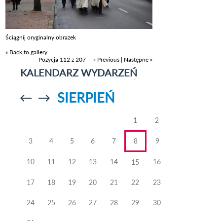
Ściągnij oryginalny obrazek
« Back to gallery
Pozycja 112 z 207
« Previous
|
Następne »
KALENDARZ WYDARZEŃ
SIERPIEŃ
Przejdź do
Przejdź do
poprzedniego
poprzedniego
miesiąca
miesiąca
1
2
3
4
5
6
7
8
9
10
11
12
13
14
16
15
17
18
19
20
21
22
23
24
25
26
27
28
29
30