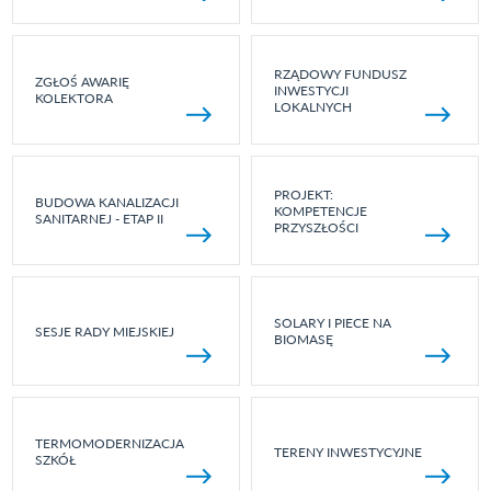
RZĄDOWY FUNDUSZ
ZGŁOŚ AWARIĘ
INWESTYCJI
KOLEKTORA
LOKALNYCH
PROJEKT:
BUDOWA KANALIZACJI
KOMPETENCJE
SANITARNEJ - ETAP II
PRZYSZŁOŚCI
SOLARY I PIECE NA
SESJE RADY MIEJSKIEJ
BIOMASĘ
TERMOMODERNIZACJA
TERENY INWESTYCYJNE
SZKÓŁ