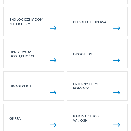
EKOLOGICZNY DOM -
BOISKO UL. LIPOWA
KOLEKTORY
DEKLARACJA
DROGI FDS
DOSTĘPNOŚCI
DZIENNY DOM
DROGI RFRD
POMOCY
KARTY USŁUG /
GKRPA
WNIOSKI