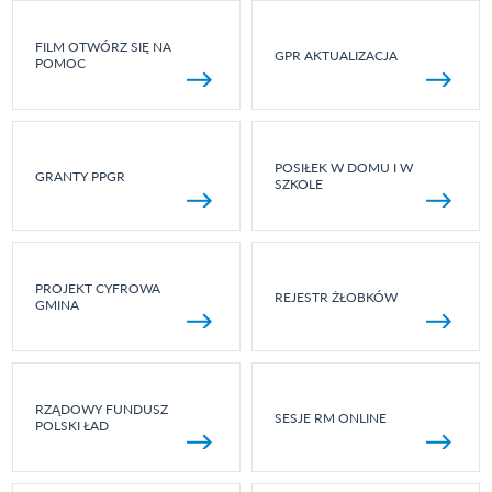
FILM OTWÓRZ SIĘ NA
GPR AKTUALIZACJA
POMOC
POSIŁEK W DOMU I W
GRANTY PPGR
SZKOLE
PROJEKT CYFROWA
REJESTR ŻŁOBKÓW
GMINA
RZĄDOWY FUNDUSZ
SESJE RM ONLINE
POLSKI ŁAD