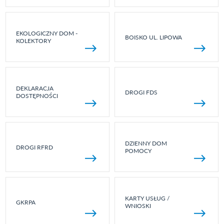
EKOLOGICZNY DOM -
BOISKO UL. LIPOWA
KOLEKTORY
DEKLARACJA
DROGI FDS
DOSTĘPNOŚCI
DZIENNY DOM
DROGI RFRD
POMOCY
KARTY USŁUG /
GKRPA
WNIOSKI