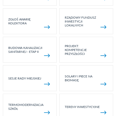
RZĄDOWY FUNDUSZ
ZGŁOŚ AWARIĘ
INWESTYCJI
KOLEKTORA
LOKALNYCH
PROJEKT:
BUDOWA KANALIZACJI
KOMPETENCJE
SANITARNEJ - ETAP II
PRZYSZŁOŚCI
SOLARY I PIECE NA
SESJE RADY MIEJSKIEJ
BIOMASĘ
TERMOMODERNIZACJA
TERENY INWESTYCYJNE
SZKÓŁ