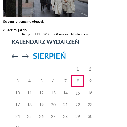
Ściągnij oryginalny obrazek
« Back to gallery
Pozycja 113 z 207
« Previous
|
Następne »
KALENDARZ WYDARZEŃ
SIERPIEŃ
Przejdź do
Przejdź do
poprzedniego
poprzedniego
miesiąca
miesiąca
1
2
3
4
5
6
7
8
9
10
11
12
13
14
16
15
17
18
19
20
21
22
23
24
25
26
27
28
29
30