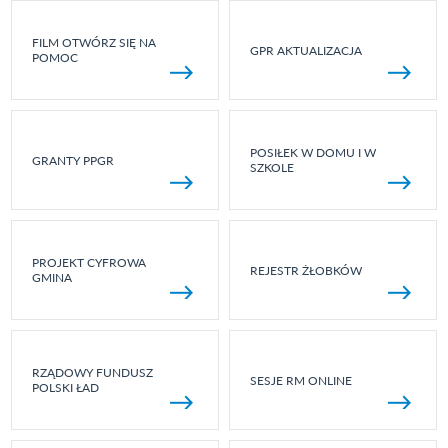
FILM OTWÓRZ SIĘ NA
GPR AKTUALIZACJA
POMOC
POSIŁEK W DOMU I W
GRANTY PPGR
SZKOLE
PROJEKT CYFROWA
REJESTR ŻŁOBKÓW
GMINA
RZĄDOWY FUNDUSZ
SESJE RM ONLINE
POLSKI ŁAD