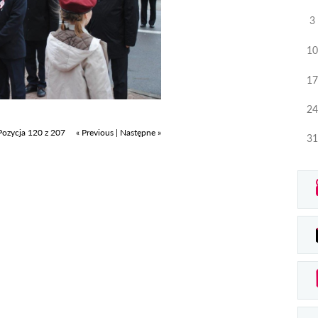
3
10
17
24
Pozycja 120 z 207
« Previous
|
Następne »
31