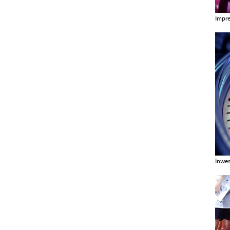
Impr
Zobac
Inwes
Zobac