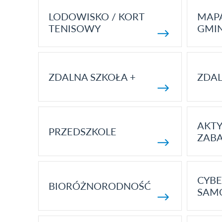
LODOWISKO / KORT
MAP
TENISOWY
GMI
ZDALNA SZKOŁA +
ZDAL
AKT
PRZEDSZKOLE
ZAB
CYBE
BIORÓŻNORODNOŚĆ
SAM