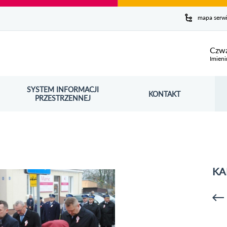
y serwis
mapa serw
ej
Czwa
Imieni
SYSTEM INFORMACJI
Szuk
KONTAKT
OŚNIK OTWORZY SIĘ W NOWYM OKNIE
PRZESTRZENNEJ
Wy
KA
p