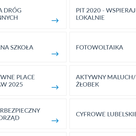
A DRÓG
PIT 2020 - WSPIERAJ
NNYCH
LOKALNIE
NA SZKOŁA
FOTOWOLTAIKA
YWNE PLACE
AKTYWNY MALUCH/
AW 2025
ŻŁOBEK
RBEZPIECZNY
CYFROWE LUBELSKI
ORZĄD