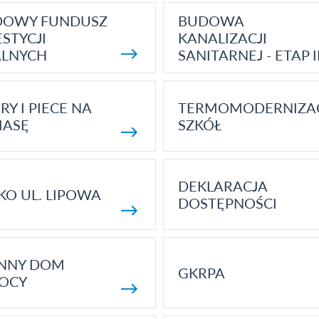
DOWY FUNDUSZ
BUDOWA
STYCJI
KANALIZACJI
ALNYCH
SANITARNEJ - ETAP I
RY I PIECE NA
TERMOMODERNIZA
MASĘ
SZKÓŁ
DEKLARACJA
KO UL. LIPOWA
DOSTĘPNOŚCI
ENNY DOM
GKRPA
OCY