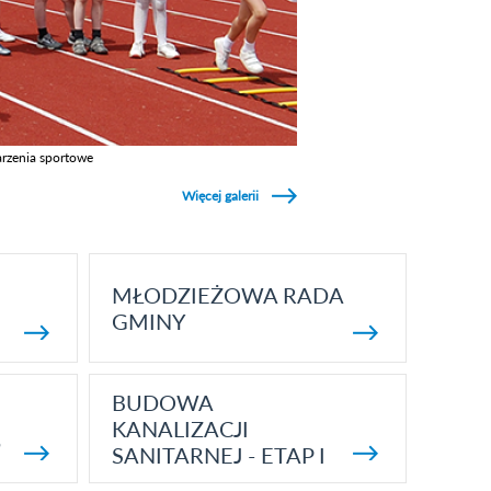
rzenia sportowe
z galerie w kategori Wydarzenia sportowe
Więcej galerii
MŁODZIEŻOWA RADA
GMINY
BUDOWA
KANALIZACJI
5
SANITARNEJ - ETAP I