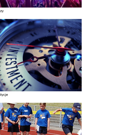
ezy
z galerie w kategori Imprezy
tycje
z galerie w kategori Inwestycje