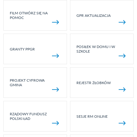
FILM OTWÓRZ SIĘ NA
GPR AKTUALIZACJA
POMOC
POSIŁEK W DOMU I W
GRANTY PPGR
SZKOLE
PROJEKT CYFROWA
REJESTR ŻŁOBKÓW
GMINA
RZĄDOWY FUNDUSZ
SESJE RM ONLINE
POLSKI ŁAD