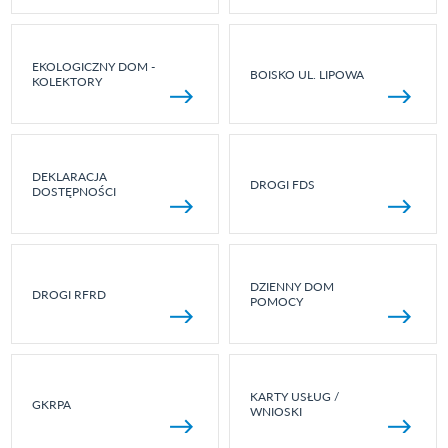
EKOLOGICZNY DOM -
BOISKO UL. LIPOWA
KOLEKTORY
DEKLARACJA
DROGI FDS
DOSTĘPNOŚCI
DZIENNY DOM
DROGI RFRD
POMOCY
KARTY USŁUG /
GKRPA
WNIOSKI