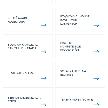
RZĄDOWY FUNDUSZ
ZGŁOŚ AWARIĘ
INWESTYCJI
KOLEKTORA
LOKALNYCH
PROJEKT:
BUDOWA KANALIZACJI
KOMPETENCJE
SANITARNEJ - ETAP II
PRZYSZŁOŚCI
SOLARY I PIECE NA
SESJE RADY MIEJSKIEJ
BIOMASĘ
TERMOMODERNIZACJA
TERENY INWESTYCYJNE
SZKÓŁ