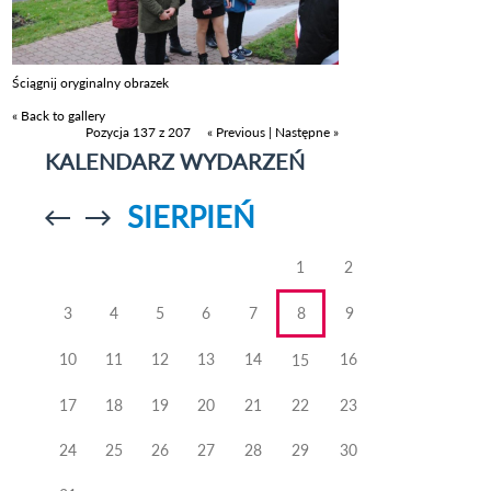
Ściągnij oryginalny obrazek
« Back to gallery
Pozycja 137 z 207
« Previous
|
Następne »
KALENDARZ WYDARZEŃ
SIERPIEŃ
Przejdź do
Przejdź do
poprzedniego
poprzedniego
miesiąca
miesiąca
1
2
3
4
5
6
7
8
9
10
11
12
13
14
16
15
17
18
19
20
21
22
23
24
25
26
27
28
29
30