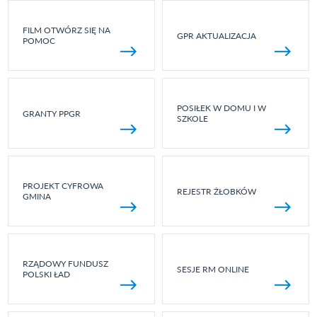
FILM OTWÓRZ SIĘ NA
GPR AKTUALIZACJA
POMOC
POSIŁEK W DOMU I W
GRANTY PPGR
SZKOLE
PROJEKT CYFROWA
REJESTR ŻŁOBKÓW
GMINA
RZĄDOWY FUNDUSZ
SESJE RM ONLINE
POLSKI ŁAD