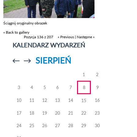
Ściągnij oryginalny obrazek
« Back to gallery
Pozycja 136 z 207
« Previous
|
Następne »
KALENDARZ WYDARZEŃ
SIERPIEŃ
Przejdź do
Przejdź do
poprzedniego
poprzedniego
miesiąca
miesiąca
1
2
3
4
5
6
7
8
9
10
11
12
13
14
16
15
17
18
19
20
21
22
23
24
25
26
27
28
29
30