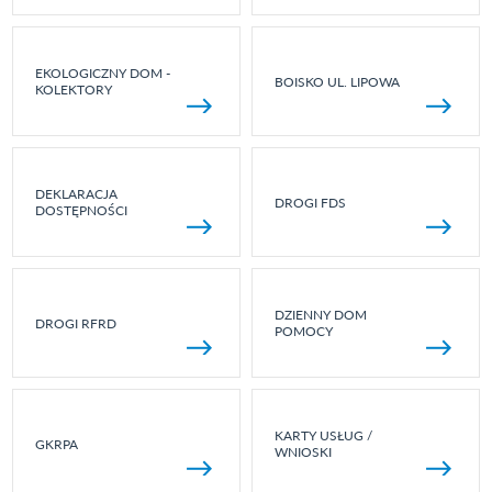
EKOLOGICZNY DOM -
BOISKO UL. LIPOWA
KOLEKTORY
DEKLARACJA
DROGI FDS
DOSTĘPNOŚCI
DZIENNY DOM
DROGI RFRD
POMOCY
KARTY USŁUG /
GKRPA
WNIOSKI