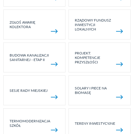
RZĄDOWY FUNDUSZ
ZGŁOŚ AWARIĘ
INWESTYCJI
KOLEKTORA
LOKALNYCH
PROJEKT:
BUDOWA KANALIZACJI
KOMPETENCJE
SANITARNEJ - ETAP II
PRZYSZŁOŚCI
SOLARY I PIECE NA
SESJE RADY MIEJSKIEJ
BIOMASĘ
TERMOMODERNIZACJA
TERENY INWESTYCYJNE
SZKÓŁ