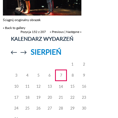
Ściągnij oryginalny obrazek
« Back to gallery
Pozycja 152 z 207
« Previous
|
Następne »
KALENDARZ WYDARZEŃ
SIERPIEŃ
Przejdź do
Przejdź do
poprzedniego
poprzedniego
miesiąca
miesiąca
1
2
3
4
5
6
7
8
9
10
11
12
13
15
16
14
17
18
19
20
21
22
23
24
25
26
27
28
29
30