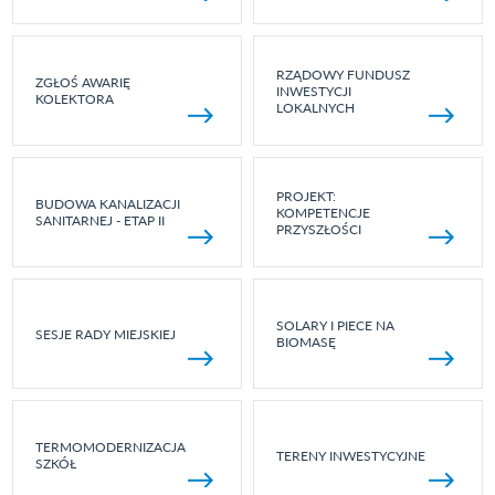
RZĄDOWY FUNDUSZ
ZGŁOŚ AWARIĘ
INWESTYCJI
KOLEKTORA
LOKALNYCH
PROJEKT:
BUDOWA KANALIZACJI
KOMPETENCJE
SANITARNEJ - ETAP II
PRZYSZŁOŚCI
SOLARY I PIECE NA
SESJE RADY MIEJSKIEJ
BIOMASĘ
TERMOMODERNIZACJA
TERENY INWESTYCYJNE
SZKÓŁ