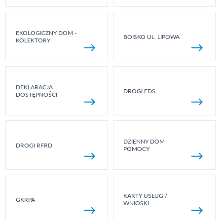
EKOLOGICZNY DOM -
BOISKO UL. LIPOWA
KOLEKTORY
DEKLARACJA
DROGI FDS
DOSTĘPNOŚCI
DZIENNY DOM
DROGI RFRD
POMOCY
KARTY USŁUG /
GKRPA
WNIOSKI