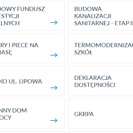
DOWY FUNDUSZ
BUDOWA
STYCJI
KANALIZACJI
ALNYCH
SANITARNEJ - ETAP I
RY I PIECE NA
TERMOMODERNIZA
MASĘ
SZKÓŁ
DEKLARACJA
KO UL. LIPOWA
DOSTĘPNOŚCI
ENNY DOM
GKRPA
OCY