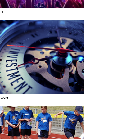
ezy
z galerie w kategori Imprezy
tycje
z galerie w kategori Inwestycje