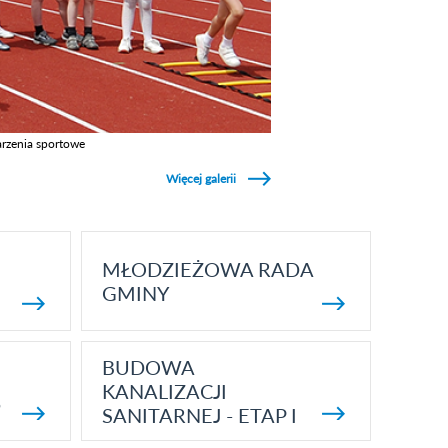
rzenia sportowe
z galerie w kategori Wydarzenia sportowe
Więcej galerii
MŁODZIEŻOWA RADA
GMINY
BUDOWA
KANALIZACJI
5
SANITARNEJ - ETAP I