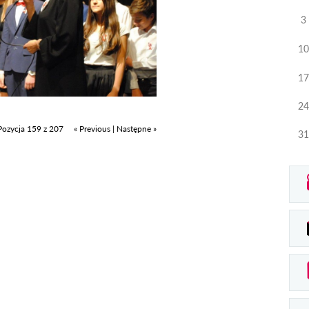
3
10
17
24
Pozycja 159 z 207
« Previous
|
Następne »
31