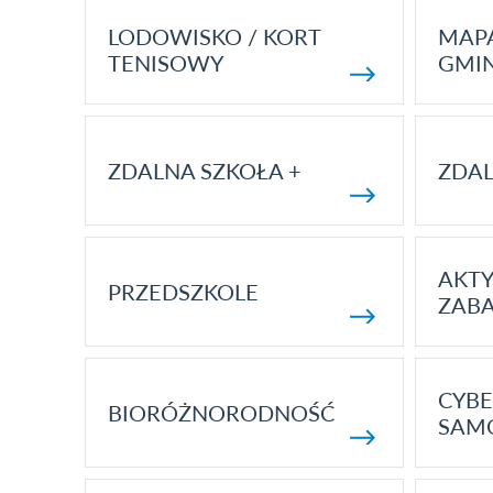
LODOWISKO / KORT
MAP
TENISOWY
GMI
ZDALNA SZKOŁA +
ZDAL
AKT
PRZEDSZKOLE
ZAB
CYBE
BIORÓŻNORODNOŚĆ
SAM