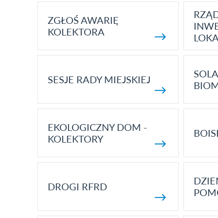
RZĄ
ZGŁOŚ AWARIĘ
INWE
KOLEKTORA
LOK
SOLA
SESJE RADY MIEJSKIEJ
BIO
EKOLOGICZNY DOM -
BOIS
KOLEKTORY
DZI
DROGI RFRD
POM