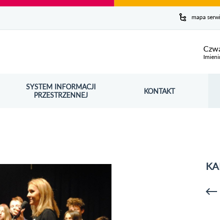
y serwis
mapa serw
ej
Czwa
Imieni
SYSTEM INFORMACJI
Szuk
KONTAKT
OŚNIK OTWORZY SIĘ W NOWYM OKNIE
PRZESTRZENNEJ
Wy
KA
p