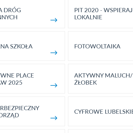
A DRÓG
PIT 2020 - WSPIERAJ
NNYCH
LOKALNIE
NA SZKOŁA
FOTOWOLTAIKA
YWNE PLACE
AKTYWNY MALUCH/
AW 2025
ŻŁOBEK
RBEZPIECZNY
CYFROWE LUBELSKI
ORZĄD