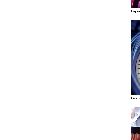
Impr
Zobac
Inwes
Zobac