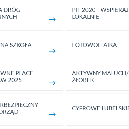
A DRÓG
PIT 2020 - WSPIERAJ
NNYCH
LOKALNIE
NA SZKOŁA
FOTOWOLTAIKA
YWNE PLACE
AKTYWNY MALUCH/
AW 2025
ŻŁOBEK
RBEZPIECZNY
CYFROWE LUBELSKI
ORZĄD