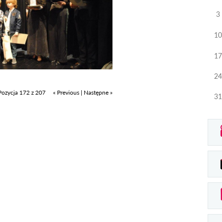
3
10
17
24
Pozycja 172 z 207
« Previous
|
Następne »
31