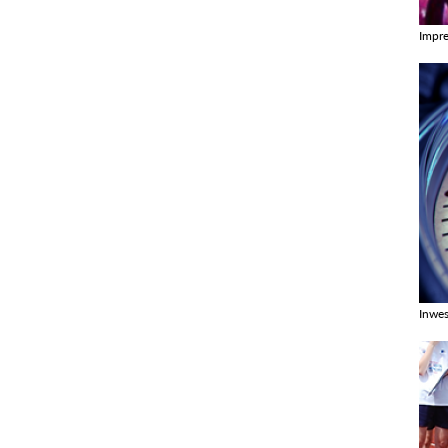
Impr
Zobac
Inwes
Zobac