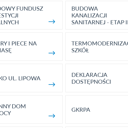
DOWY FUNDUSZ
BUDOWA
STYCJI
KANALIZACJI
ALNYCH
SANITARNEJ - ETAP I
RY I PIECE NA
TERMOMODERNIZA
MASĘ
SZKÓŁ
DEKLARACJA
KO UL. LIPOWA
DOSTĘPNOŚCI
ENNY DOM
GKRPA
OCY