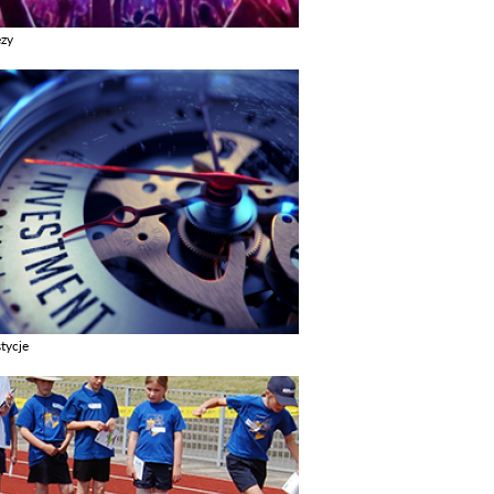
ezy
z galerie w kategori Imprezy
tycje
z galerie w kategori Inwestycje