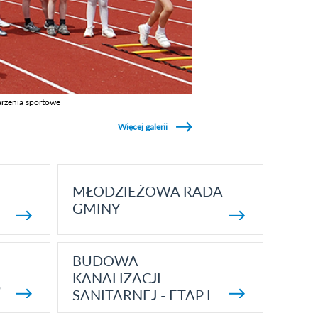
rzenia sportowe
z galerie w kategori Wydarzenia sportowe
Więcej galerii
MŁODZIEŻOWA RADA
GMINY
BUDOWA
KANALIZACJI
5
SANITARNEJ - ETAP I