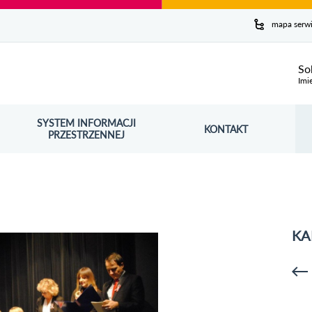
y serwis
mapa serw
ej
So
Imi
SYSTEM INFORMACJI
Szuk
KONTAKT
OŚNIK OTWORZY SIĘ W NOWYM OKNIE
PRZESTRZENNEJ
Wy
KA
p