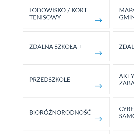
LODOWISKO / KORT
MAP
TENISOWY
GMI
ZDALNA SZKOŁA +
ZDAL
AKT
PRZEDSZKOLE
ZAB
CYBE
BIORÓŻNORODNOŚĆ
SAM