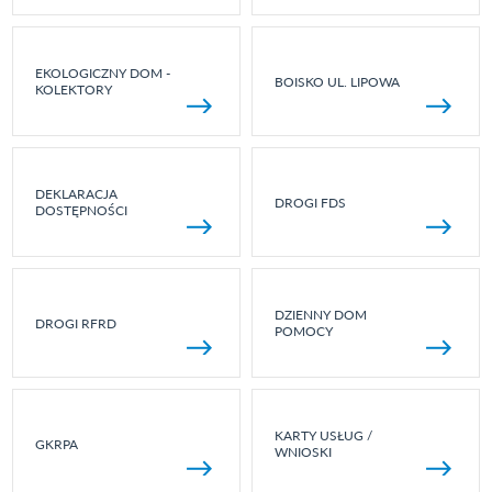
EKOLOGICZNY DOM -
BOISKO UL. LIPOWA
KOLEKTORY
DEKLARACJA
DROGI FDS
DOSTĘPNOŚCI
DZIENNY DOM
DROGI RFRD
POMOCY
KARTY USŁUG /
GKRPA
WNIOSKI