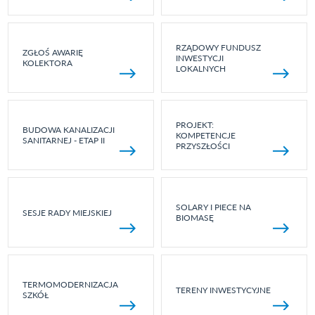
RZĄDOWY FUNDUSZ
ZGŁOŚ AWARIĘ
INWESTYCJI
KOLEKTORA
LOKALNYCH
PROJEKT:
BUDOWA KANALIZACJI
KOMPETENCJE
SANITARNEJ - ETAP II
PRZYSZŁOŚCI
SOLARY I PIECE NA
SESJE RADY MIEJSKIEJ
BIOMASĘ
TERMOMODERNIZACJA
TERENY INWESTYCYJNE
SZKÓŁ