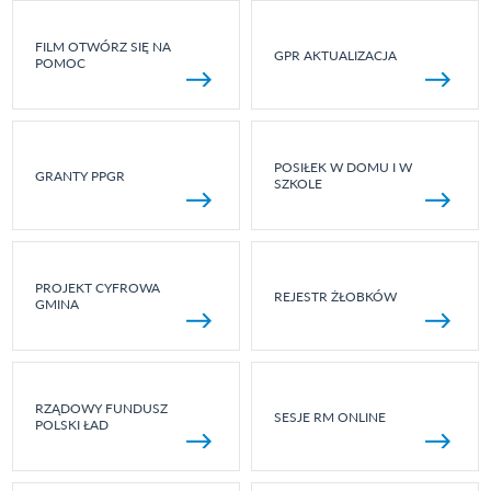
FILM OTWÓRZ SIĘ NA
GPR AKTUALIZACJA
POMOC
POSIŁEK W DOMU I W
GRANTY PPGR
SZKOLE
PROJEKT CYFROWA
REJESTR ŻŁOBKÓW
GMINA
RZĄDOWY FUNDUSZ
SESJE RM ONLINE
POLSKI ŁAD