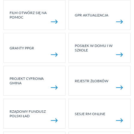
FILM OTWÓRZ SIĘ NA
GPR AKTUALIZACJA
POMOC
POSIŁEK W DOMU I W
GRANTY PPGR
SZKOLE
PROJEKT CYFROWA
REJESTR ŻŁOBKÓW
GMINA
RZĄDOWY FUNDUSZ
SESJE RM ONLINE
POLSKI ŁAD