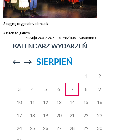
Ściągnij oryginalny obrazek
« Back to gallery
Pozycja 205 z 207
« Previous
|
Następne »
KALENDARZ WYDARZEŃ
SIERPIEŃ
Przejdź do
Przejdź do
poprzedniego
poprzedniego
miesiąca
miesiąca
1
2
3
4
5
6
7
8
9
10
11
12
13
15
16
14
17
18
19
20
21
22
23
24
25
26
27
28
29
30