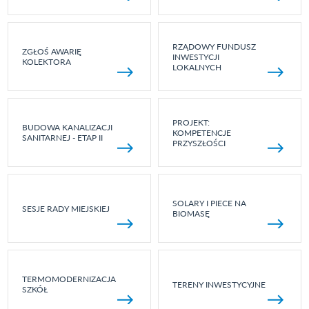
RZĄDOWY FUNDUSZ
ZGŁOŚ AWARIĘ
INWESTYCJI
KOLEKTORA
LOKALNYCH
PROJEKT:
BUDOWA KANALIZACJI
KOMPETENCJE
SANITARNEJ - ETAP II
PRZYSZŁOŚCI
SOLARY I PIECE NA
SESJE RADY MIEJSKIEJ
BIOMASĘ
TERMOMODERNIZACJA
TERENY INWESTYCYJNE
SZKÓŁ