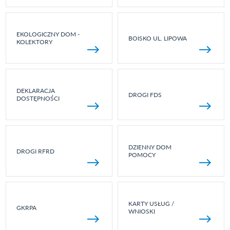
EKOLOGICZNY DOM -
BOISKO UL. LIPOWA
KOLEKTORY
DEKLARACJA
DROGI FDS
DOSTĘPNOŚCI
DZIENNY DOM
DROGI RFRD
POMOCY
KARTY USŁUG /
GKRPA
WNIOSKI