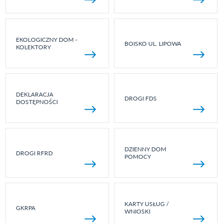
EKOLOGICZNY DOM -
BOISKO UL. LIPOWA
KOLEKTORY
DEKLARACJA
DROGI FDS
DOSTĘPNOŚCI
DZIENNY DOM
DROGI RFRD
POMOCY
KARTY USŁUG /
GKRPA
WNIOSKI