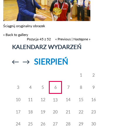
Ściągnij oryginalny obrazek
« Back to gallery
Pozycja 45 z 52
« Previous
|
Następne »
KALENDARZ WYDARZEŃ
SIERPIEŃ
Przejdź do
Przejdź do
poprzedniego
poprzedniego
miesiąca
miesiąca
1
2
3
4
5
6
7
8
9
10
11
12
14
15
16
13
17
18
19
20
21
22
23
24
25
26
27
28
29
30