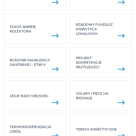
RZĄDOWY FUNDUSZ
ZGŁOŚ AWARIĘ
INWESTYCJI
KOLEKTORA
LOKALNYCH
PROJEKT:
BUDOWA KANALIZACJI
KOMPETENCJE
SANITARNEJ - ETAP II
PRZYSZŁOŚCI
SOLARY I PIECE NA
SESJE RADY MIEJSKIEJ
BIOMASĘ
TERMOMODERNIZACJA
TERENY INWESTYCYJNE
SZKÓŁ