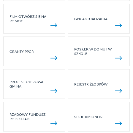
FILM OTWÓRZ SIĘ NA
GPR AKTUALIZACJA
POMOC
POSIŁEK W DOMU I W
GRANTY PPGR
SZKOLE
PROJEKT CYFROWA
REJESTR ŻŁOBKÓW
GMINA
RZĄDOWY FUNDUSZ
SESJE RM ONLINE
POLSKI ŁAD