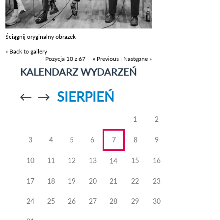
Ściągnij oryginalny obrazek
« Back to gallery
Pozycja 10 z 67
« Previous
|
Następne »
KALENDARZ WYDARZEŃ
SIERPIEŃ
Przejdź do
Przejdź do
poprzedniego
poprzedniego
miesiąca
miesiąca
1
2
3
4
5
6
7
8
9
10
11
12
13
15
16
14
17
18
19
20
21
22
23
24
25
26
27
28
29
30