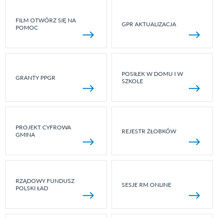
FILM OTWÓRZ SIĘ NA
GPR AKTUALIZACJA
POMOC
POSIŁEK W DOMU I W
GRANTY PPGR
SZKOLE
PROJEKT CYFROWA
REJESTR ŻŁOBKÓW
GMINA
RZĄDOWY FUNDUSZ
SESJE RM ONLINE
POLSKI ŁAD