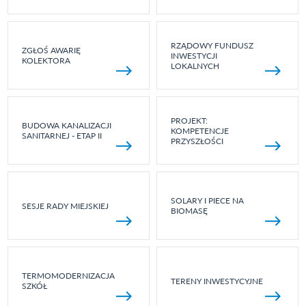
RZĄDOWY FUNDUSZ
ZGŁOŚ AWARIĘ
INWESTYCJI
KOLEKTORA
LOKALNYCH
PROJEKT:
BUDOWA KANALIZACJI
KOMPETENCJE
SANITARNEJ - ETAP II
PRZYSZŁOŚCI
SOLARY I PIECE NA
SESJE RADY MIEJSKIEJ
BIOMASĘ
TERMOMODERNIZACJA
TERENY INWESTYCYJNE
SZKÓŁ