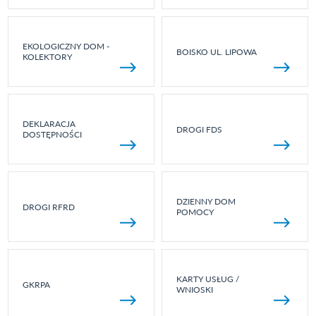
EKOLOGICZNY DOM -
BOISKO UL. LIPOWA
KOLEKTORY
DEKLARACJA
DROGI FDS
DOSTĘPNOŚCI
DZIENNY DOM
DROGI RFRD
POMOCY
KARTY USŁUG /
GKRPA
WNIOSKI