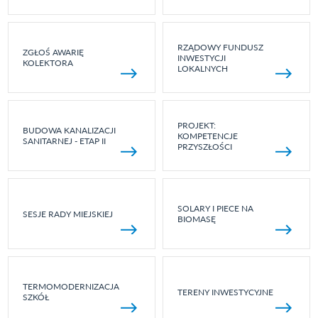
RZĄDOWY FUNDUSZ
ZGŁOŚ AWARIĘ
INWESTYCJI
KOLEKTORA
LOKALNYCH
PROJEKT:
BUDOWA KANALIZACJI
KOMPETENCJE
SANITARNEJ - ETAP II
PRZYSZŁOŚCI
SOLARY I PIECE NA
SESJE RADY MIEJSKIEJ
BIOMASĘ
TERMOMODERNIZACJA
TERENY INWESTYCYJNE
SZKÓŁ