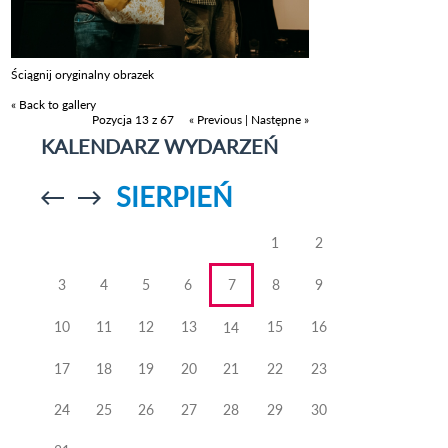
Ściągnij oryginalny obrazek
« Back to gallery
Pozycja 13 z 67
« Previous
|
Następne »
KALENDARZ WYDARZEŃ
SIERPIEŃ
Przejdź do
Przejdź do
poprzedniego
poprzedniego
miesiąca
miesiąca
1
2
3
4
5
6
7
8
9
10
11
12
13
15
16
14
17
18
19
20
21
22
23
24
25
26
27
28
29
30