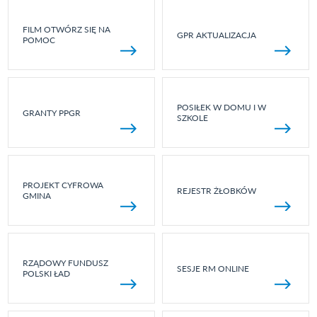
FILM OTWÓRZ SIĘ NA
GPR AKTUALIZACJA
POMOC
POSIŁEK W DOMU I W
GRANTY PPGR
SZKOLE
PROJEKT CYFROWA
REJESTR ŻŁOBKÓW
GMINA
RZĄDOWY FUNDUSZ
SESJE RM ONLINE
POLSKI ŁAD