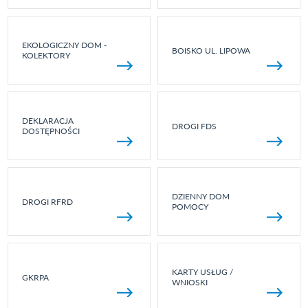
EKOLOGICZNY DOM -
BOISKO UL. LIPOWA
KOLEKTORY
DEKLARACJA
DROGI FDS
DOSTĘPNOŚCI
DZIENNY DOM
DROGI RFRD
POMOCY
KARTY USŁUG /
GKRPA
WNIOSKI