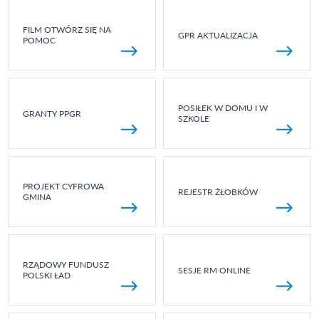
FILM OTWÓRZ SIĘ NA
GPR AKTUALIZACJA
POMOC
POSIŁEK W DOMU I W
GRANTY PPGR
SZKOLE
PROJEKT CYFROWA
REJESTR ŻŁOBKÓW
GMINA
RZĄDOWY FUNDUSZ
SESJE RM ONLINE
POLSKI ŁAD