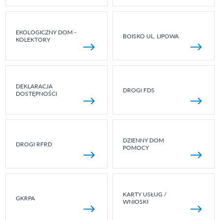
EKOLOGICZNY DOM -
BOISKO UL. LIPOWA
KOLEKTORY
DEKLARACJA
DROGI FDS
DOSTĘPNOŚCI
DZIENNY DOM
DROGI RFRD
POMOCY
KARTY USŁUG /
GKRPA
WNIOSKI