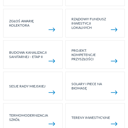
RZĄDOWY FUNDUSZ
ZGŁOŚ AWARIĘ
INWESTYCJI
KOLEKTORA
LOKALNYCH
PROJEKT:
BUDOWA KANALIZACJI
KOMPETENCJE
SANITARNEJ - ETAP II
PRZYSZŁOŚCI
SOLARY I PIECE NA
SESJE RADY MIEJSKIEJ
BIOMASĘ
TERMOMODERNIZACJA
TERENY INWESTYCYJNE
SZKÓŁ