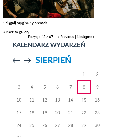
Ściągnij oryginalny obrazek
« Back to gallery
Pozycja 45 z 67
« Previous
|
Następne »
KALENDARZ WYDARZEŃ
SIERPIEŃ
Przejdź do
Przejdź do
poprzedniego
poprzedniego
miesiąca
miesiąca
1
2
3
4
5
6
7
8
9
10
11
12
13
14
16
15
17
18
19
20
21
22
23
24
25
26
27
28
29
30