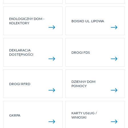
EKOLOGICZNY DOM -
BOISKO UL. LIPOWA
KOLEKTORY
DEKLARACJA
DROGI FDS
DOSTĘPNOŚCI
DZIENNY DOM
DROGI RFRD
POMOCY
KARTY USŁUG /
GKRPA
WNIOSKI