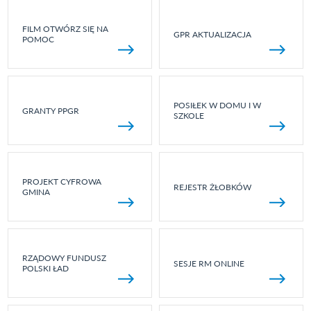
FILM OTWÓRZ SIĘ NA
GPR AKTUALIZACJA
POMOC
POSIŁEK W DOMU I W
GRANTY PPGR
SZKOLE
PROJEKT CYFROWA
REJESTR ŻŁOBKÓW
GMINA
RZĄDOWY FUNDUSZ
SESJE RM ONLINE
POLSKI ŁAD