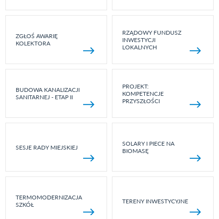
RZĄDOWY FUNDUSZ
ZGŁOŚ AWARIĘ
INWESTYCJI
KOLEKTORA
LOKALNYCH
PROJEKT:
BUDOWA KANALIZACJI
KOMPETENCJE
SANITARNEJ - ETAP II
PRZYSZŁOŚCI
SOLARY I PIECE NA
SESJE RADY MIEJSKIEJ
BIOMASĘ
TERMOMODERNIZACJA
TERENY INWESTYCYJNE
SZKÓŁ