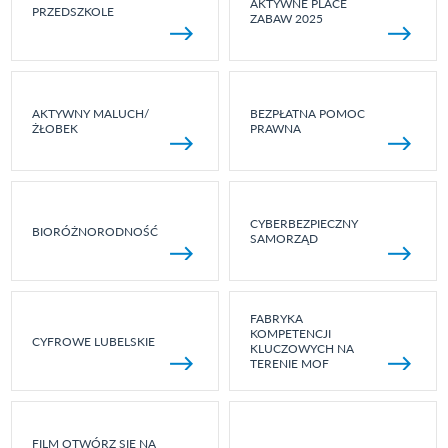
AKTYWNE PLACE
PRZEDSZKOLE
ZABAW 2025
AKTYWNY MALUCH/
BEZPŁATNA POMOC
ŻŁOBEK
PRAWNA
CYBERBEZPIECZNY
BIORÓŻNORODNOŚĆ
SAMORZĄD
FABRYKA
KOMPETENCJI
CYFROWE LUBELSKIE
KLUCZOWYCH NA
TERENIE MOF
FILM OTWÓRZ SIĘ NA