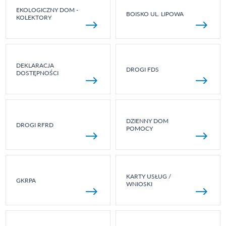
EKOLOGICZNY DOM -
BOISKO UL. LIPOWA
KOLEKTORY
DEKLARACJA
DROGI FDS
DOSTĘPNOŚCI
DZIENNY DOM
DROGI RFRD
POMOCY
KARTY USŁUG /
GKRPA
WNIOSKI