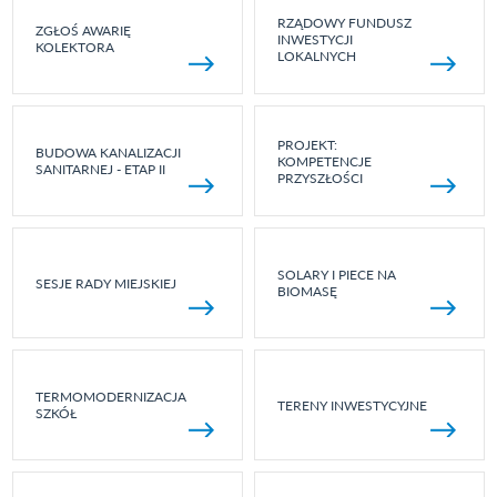
RZĄDOWY FUNDUSZ
ZGŁOŚ AWARIĘ
INWESTYCJI
KOLEKTORA
LOKALNYCH
PROJEKT:
BUDOWA KANALIZACJI
KOMPETENCJE
SANITARNEJ - ETAP II
PRZYSZŁOŚCI
SOLARY I PIECE NA
SESJE RADY MIEJSKIEJ
BIOMASĘ
TERMOMODERNIZACJA
TERENY INWESTYCYJNE
SZKÓŁ