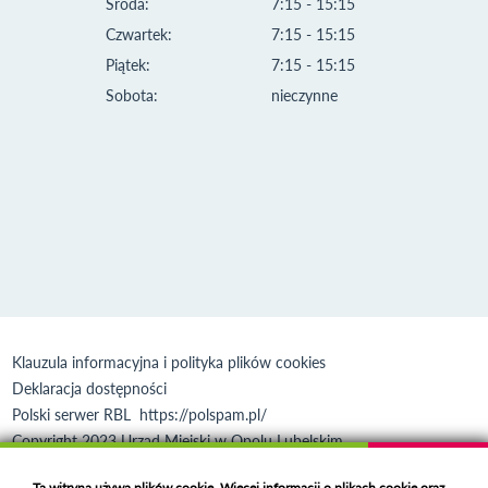
Środa:
7:15 - 15:15
Czwartek:
7:15 - 15:15
Piątek:
7:15 - 15:15
Sobota:
nieczynne
Klauzula informacyjna i polityka plików cookies
Deklaracja dostępności
Polski serwer RBL
https://polspam.pl/
Copyright 2023 Urząd Miejski w Opolu Lubelskim
Created by
VOBACOM
Odnośnik otworzy się w nowym oknie
Ta witryna używa plików cookie. Więcej informacji o plikach cookie oraz