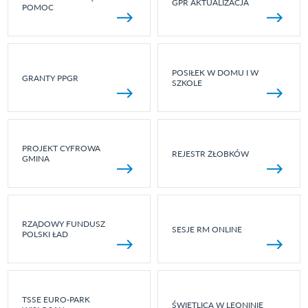
GPR AKTUALIZACJA
POMOC
POSIŁEK W DOMU I W
GRANTY PPGR
SZKOLE
PROJEKT CYFROWA
REJESTR ŻŁOBKÓW
GMINA
RZĄDOWY FUNDUSZ
SESJE RM ONLINE
POLSKI ŁAD
TSSE EURO-PARK
ŚWIETLICA W LEONINIE