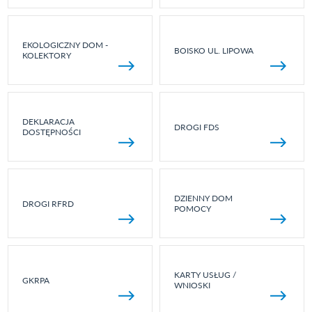
EKOLOGICZNY DOM -
BOISKO UL. LIPOWA
KOLEKTORY
DEKLARACJA
DROGI FDS
DOSTĘPNOŚCI
DZIENNY DOM
DROGI RFRD
POMOCY
KARTY USŁUG /
GKRPA
WNIOSKI