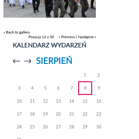
« Back to gallery
Pozycja 12 z 30
« Previous
|
Następne »
KALENDARZ WYDARZEŃ
SIERPIEŃ
Przejdź do
Przejdź do
poprzedniego
poprzedniego
miesiąca
miesiąca
1
2
3
4
5
6
7
8
9
10
11
12
13
14
16
15
17
18
19
20
21
22
23
24
25
26
27
28
29
30