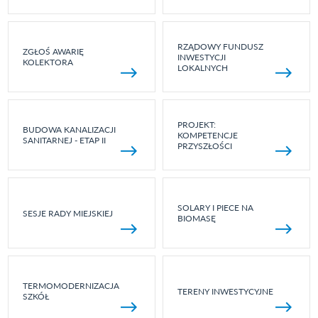
RZĄDOWY FUNDUSZ
ZGŁOŚ AWARIĘ
INWESTYCJI
KOLEKTORA
LOKALNYCH
PROJEKT:
BUDOWA KANALIZACJI
KOMPETENCJE
SANITARNEJ - ETAP II
PRZYSZŁOŚCI
SOLARY I PIECE NA
SESJE RADY MIEJSKIEJ
BIOMASĘ
TERMOMODERNIZACJA
TERENY INWESTYCYJNE
SZKÓŁ