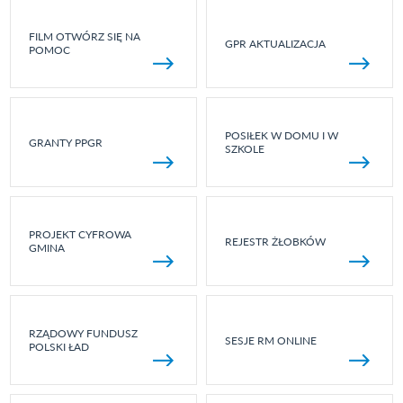
FILM OTWÓRZ SIĘ NA
GPR AKTUALIZACJA
POMOC
POSIŁEK W DOMU I W
GRANTY PPGR
SZKOLE
PROJEKT CYFROWA
REJESTR ŻŁOBKÓW
GMINA
RZĄDOWY FUNDUSZ
SESJE RM ONLINE
POLSKI ŁAD