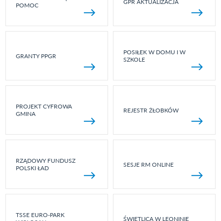
GPR AKTUALIZACJA
POMOC
POSIŁEK W DOMU I W
GRANTY PPGR
SZKOLE
PROJEKT CYFROWA
REJESTR ŻŁOBKÓW
GMINA
RZĄDOWY FUNDUSZ
SESJE RM ONLINE
POLSKI ŁAD
TSSE EURO-PARK
ŚWIETLICA W LEONINIE