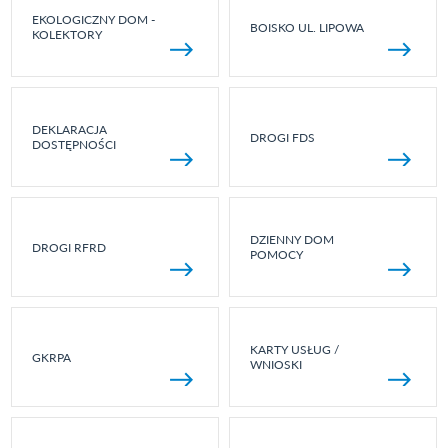
EKOLOGICZNY DOM -
BOISKO UL. LIPOWA
KOLEKTORY
DEKLARACJA
DROGI FDS
DOSTĘPNOŚCI
DZIENNY DOM
DROGI RFRD
POMOCY
KARTY USŁUG /
GKRPA
WNIOSKI