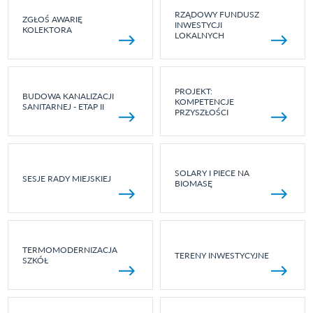
RZĄDOWY FUNDUSZ
ZGŁOŚ AWARIĘ
INWESTYCJI
KOLEKTORA
LOKALNYCH
PROJEKT:
BUDOWA KANALIZACJI
KOMPETENCJE
SANITARNEJ - ETAP II
PRZYSZŁOŚCI
SOLARY I PIECE NA
SESJE RADY MIEJSKIEJ
BIOMASĘ
TERMOMODERNIZACJA
TERENY INWESTYCYJNE
SZKÓŁ