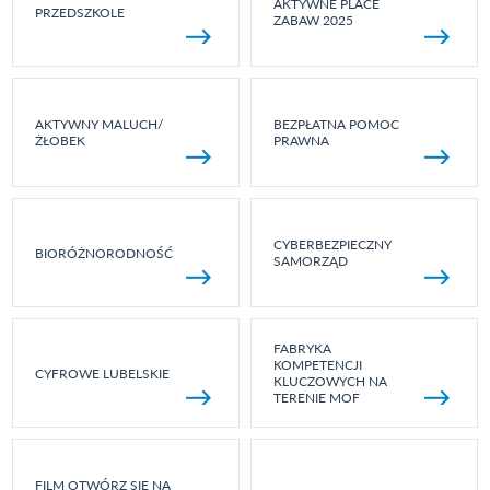
AKTYWNE PLACE
PRZEDSZKOLE
ZABAW 2025
AKTYWNY MALUCH/
BEZPŁATNA POMOC
ŻŁOBEK
PRAWNA
CYBERBEZPIECZNY
BIORÓŻNORODNOŚĆ
SAMORZĄD
FABRYKA
KOMPETENCJI
CYFROWE LUBELSKIE
KLUCZOWYCH NA
TERENIE MOF
FILM OTWÓRZ SIĘ NA