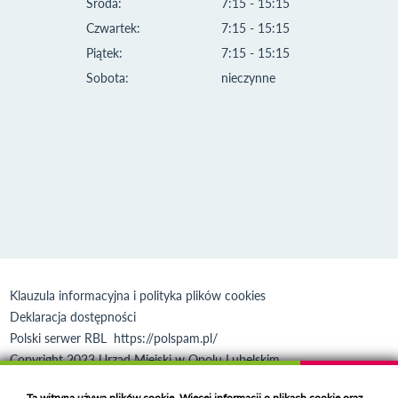
Środa:
7:15 - 15:15
Czwartek:
7:15 - 15:15
Piątek:
7:15 - 15:15
Sobota:
nieczynne
Klauzula informacyjna i polityka plików cookies
Deklaracja dostępności
Polski serwer RBL
https://polspam.pl/
Copyright 2023 Urząd Miejski w Opolu Lubelskim
Created by
VOBACOM
Odnośnik otworzy się w nowym oknie
Ta witryna używa plików cookie. Więcej informacji o plikach cookie oraz