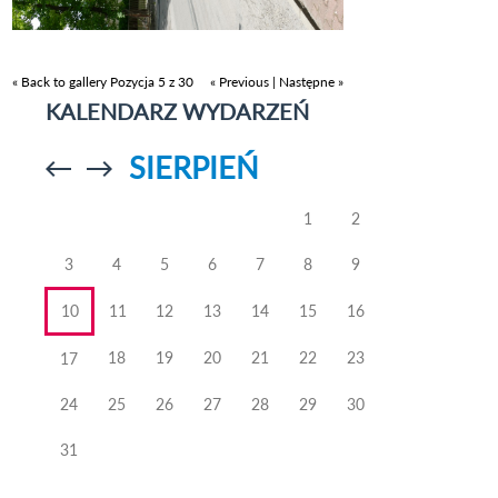
« Back to gallery
Pozycja 5 z 30
« Previous
|
Następne »
KALENDARZ WYDARZEŃ
SIERPIEŃ
Przejdź do
Przejdź do
poprzedniego
poprzedniego
miesiąca
miesiąca
1
2
3
4
5
6
7
8
9
10
11
12
13
14
15
16
18
19
20
21
22
23
17
24
25
26
27
28
29
30
31