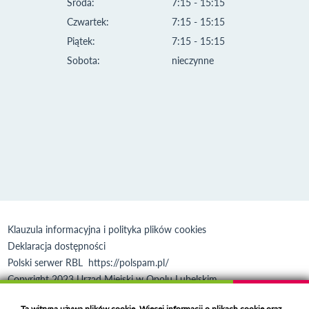
Środa:
7:15 - 15:15
Czwartek:
7:15 - 15:15
Piątek:
7:15 - 15:15
Sobota:
nieczynne
Klauzula informacyjna i polityka plików cookies
Deklaracja dostępności
Polski serwer RBL
https://polspam.pl/
Copyright 2023 Urząd Miejski w Opolu Lubelskim
Created by
VOBACOM
Odnośnik otworzy się w nowym oknie
Ta witryna używa plików cookie. Więcej informacji o plikach cookie oraz