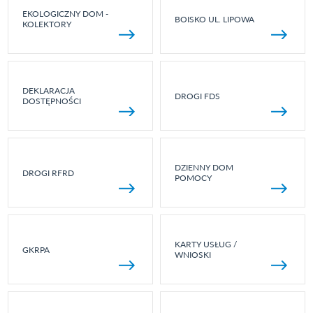
EKOLOGICZNY DOM -
BOISKO UL. LIPOWA
KOLEKTORY
DEKLARACJA
DROGI FDS
DOSTĘPNOŚCI
DZIENNY DOM
DROGI RFRD
POMOCY
KARTY USŁUG /
GKRPA
WNIOSKI