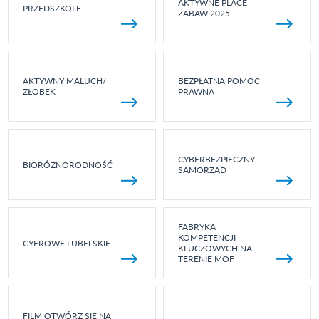
AKTYWNE PLACE
PRZEDSZKOLE
ZABAW 2025
AKTYWNY MALUCH/
BEZPŁATNA POMOC
ŻŁOBEK
PRAWNA
CYBERBEZPIECZNY
BIORÓŻNORODNOŚĆ
SAMORZĄD
FABRYKA
KOMPETENCJI
CYFROWE LUBELSKIE
KLUCZOWYCH NA
TERENIE MOF
FILM OTWÓRZ SIĘ NA