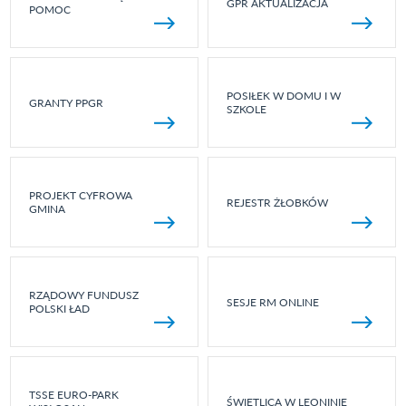
GPR AKTUALIZACJA
POMOC
POSIŁEK W DOMU I W
GRANTY PPGR
SZKOLE
PROJEKT CYFROWA
REJESTR ŻŁOBKÓW
GMINA
RZĄDOWY FUNDUSZ
SESJE RM ONLINE
POLSKI ŁAD
TSSE EURO-PARK
ŚWIETLICA W LEONINIE