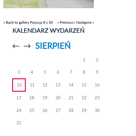
« Back to gallery
Pozycja 8 z 30
« Previous
|
Następne »
KALENDARZ WYDARZEŃ
SIERPIEŃ
Przejdź do
Przejdź do
poprzedniego
poprzedniego
miesiąca
miesiąca
1
2
3
4
5
6
7
8
9
10
11
12
13
14
15
16
18
19
20
21
22
23
17
24
25
26
27
28
29
30
31