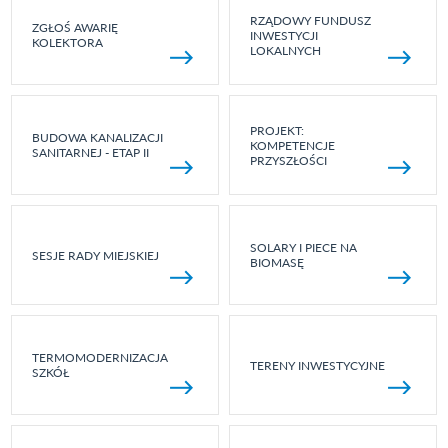
RZĄDOWY FUNDUSZ
ZGŁOŚ AWARIĘ
INWESTYCJI
KOLEKTORA
LOKALNYCH
PROJEKT:
BUDOWA KANALIZACJI
KOMPETENCJE
SANITARNEJ - ETAP II
PRZYSZŁOŚCI
SOLARY I PIECE NA
SESJE RADY MIEJSKIEJ
BIOMASĘ
TERMOMODERNIZACJA
TERENY INWESTYCYJNE
SZKÓŁ