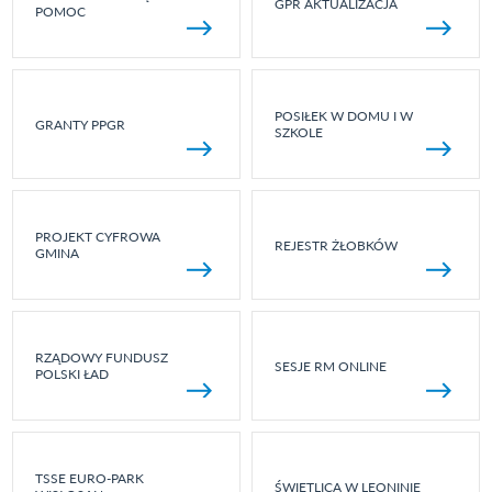
GPR AKTUALIZACJA
POMOC
POSIŁEK W DOMU I W
GRANTY PPGR
SZKOLE
PROJEKT CYFROWA
REJESTR ŻŁOBKÓW
GMINA
RZĄDOWY FUNDUSZ
SESJE RM ONLINE
POLSKI ŁAD
TSSE EURO-PARK
ŚWIETLICA W LEONINIE