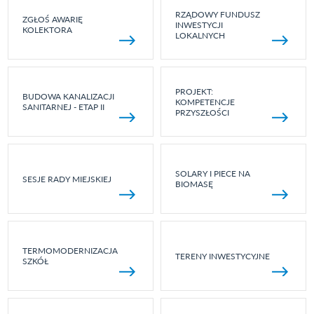
RZĄDOWY FUNDUSZ
ZGŁOŚ AWARIĘ
INWESTYCJI
KOLEKTORA
LOKALNYCH
PROJEKT:
BUDOWA KANALIZACJI
KOMPETENCJE
SANITARNEJ - ETAP II
PRZYSZŁOŚCI
SOLARY I PIECE NA
SESJE RADY MIEJSKIEJ
BIOMASĘ
TERMOMODERNIZACJA
TERENY INWESTYCYJNE
SZKÓŁ