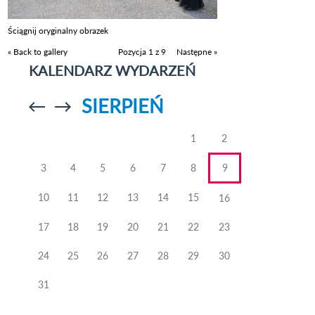
Ściągnij oryginalny obrazek
« Back to gallery
Pozycja 1 z 9
Następne »
KALENDARZ WYDARZEŃ
SIERPIEŃ
Przejdź do
Przejdź do
poprzedniego
poprzedniego
miesiąca
miesiąca
1
2
3
4
5
6
7
8
9
10
11
12
13
14
15
16
17
18
19
20
21
22
23
24
25
26
27
28
29
30
31