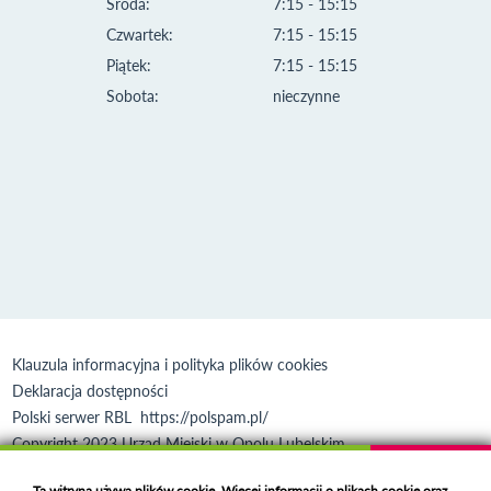
Środa:
7:15 - 15:15
Czwartek:
7:15 - 15:15
Piątek:
7:15 - 15:15
Sobota:
nieczynne
Klauzula informacyjna i polityka plików cookies
Deklaracja dostępności
Polski serwer RBL
https://polspam.pl/
Copyright 2023 Urząd Miejski w Opolu Lubelskim
Created by
VOBACOM
Odnośnik otworzy się w nowym oknie
Ta witryna używa plików cookie. Więcej informacji o plikach cookie oraz