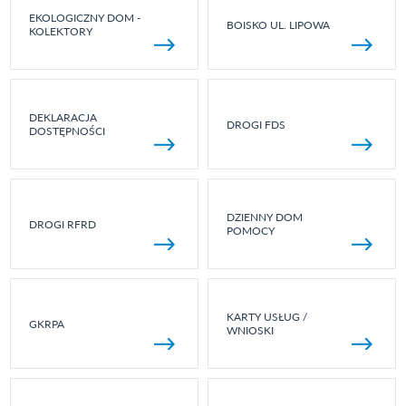
EKOLOGICZNY DOM -
BOISKO UL. LIPOWA
KOLEKTORY
DEKLARACJA
DROGI FDS
DOSTĘPNOŚCI
DZIENNY DOM
DROGI RFRD
POMOCY
KARTY USŁUG /
GKRPA
WNIOSKI