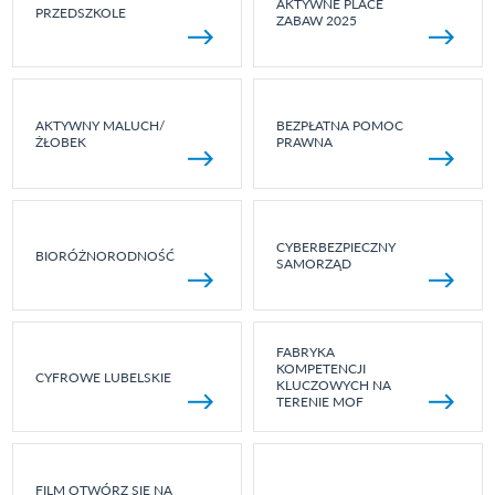
AKTYWNE PLACE
PRZEDSZKOLE
ZABAW 2025
AKTYWNY MALUCH/
BEZPŁATNA POMOC
ŻŁOBEK
PRAWNA
CYBERBEZPIECZNY
BIORÓŻNORODNOŚĆ
SAMORZĄD
FABRYKA
KOMPETENCJI
CYFROWE LUBELSKIE
KLUCZOWYCH NA
TERENIE MOF
FILM OTWÓRZ SIĘ NA