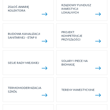
RZĄDOWY FUNDUSZ
ZGŁOŚ AWARIĘ
INWESTYCJI
KOLEKTORA
LOKALNYCH
PROJEKT:
BUDOWA KANALIZACJI
KOMPETENCJE
SANITARNEJ - ETAP II
PRZYSZŁOŚCI
SOLARY I PIECE NA
SESJE RADY MIEJSKIEJ
BIOMASĘ
TERMOMODERNIZACJA
TERENY INWESTYCYJNE
SZKÓŁ