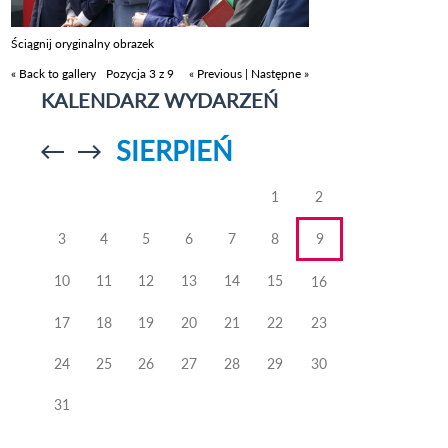
Ściągnij oryginalny obrazek
« Back to gallery
Pozycja 3 z 9
« Previous
|
Następne »
KALENDARZ WYDARZEŃ
SIERPIEŃ
Przejdź do
Przejdź do
poprzedniego
poprzedniego
miesiąca
miesiąca
1
2
3
4
5
6
7
8
9
10
11
12
13
14
15
16
17
18
19
20
21
22
23
24
25
26
27
28
29
30
31