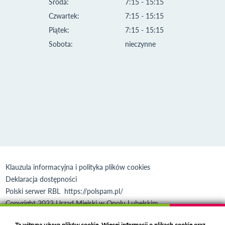
Środa:
7:15 - 15:15
Czwartek:
7:15 - 15:15
Piątek:
7:15 - 15:15
Sobota:
nieczynne
Klauzula informacyjna i polityka plików cookies
Deklaracja dostępności
Polski serwer RBL
https://polspam.pl/
Copyright 2023 Urząd Miejski w Opolu Lubelskim
Created by
VOBACOM
Odnośnik otworzy się w nowym oknie
Ta witryna używa plików cookie. Więcej informacji o plikach cookie oraz