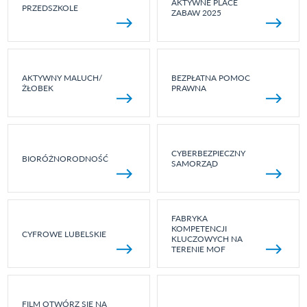
AKTYWNE PLACE
PRZEDSZKOLE
ZABAW 2025
AKTYWNY MALUCH/
BEZPŁATNA POMOC
ŻŁOBEK
PRAWNA
CYBERBEZPIECZNY
BIORÓŻNORODNOŚĆ
SAMORZĄD
FABRYKA
KOMPETENCJI
CYFROWE LUBELSKIE
KLUCZOWYCH NA
TERENIE MOF
FILM OTWÓRZ SIĘ NA