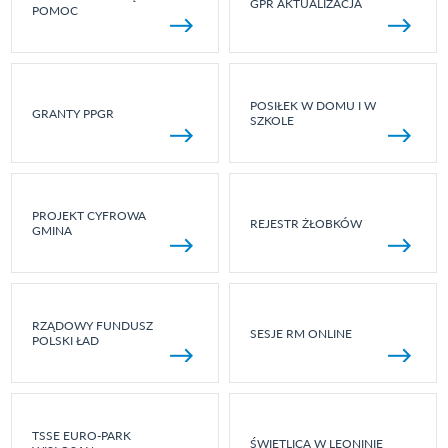
GPR AKTUALIZACJA
POMOC
POSIŁEK W DOMU I W
GRANTY PPGR
SZKOLE
PROJEKT CYFROWA
REJESTR ŻŁOBKÓW
GMINA
RZĄDOWY FUNDUSZ
SESJE RM ONLINE
POLSKI ŁAD
TSSE EURO-PARK
ŚWIETLICA W LEONINIE