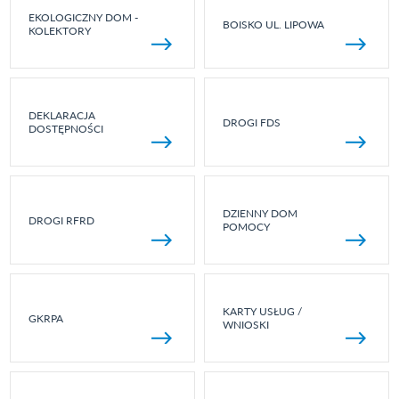
EKOLOGICZNY DOM -
BOISKO UL. LIPOWA
KOLEKTORY
DEKLARACJA
DROGI FDS
DOSTĘPNOŚCI
DZIENNY DOM
DROGI RFRD
POMOCY
KARTY USŁUG /
GKRPA
WNIOSKI