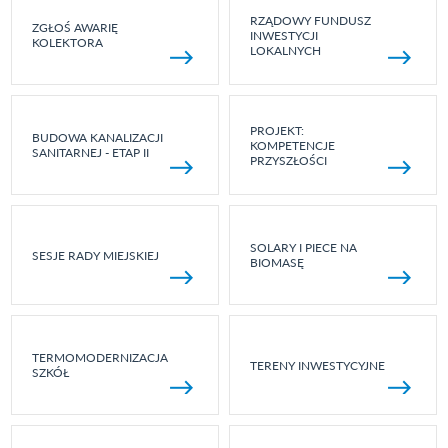
RZĄDOWY FUNDUSZ
ZGŁOŚ AWARIĘ
INWESTYCJI
KOLEKTORA
LOKALNYCH
PROJEKT:
BUDOWA KANALIZACJI
KOMPETENCJE
SANITARNEJ - ETAP II
PRZYSZŁOŚCI
SOLARY I PIECE NA
SESJE RADY MIEJSKIEJ
BIOMASĘ
TERMOMODERNIZACJA
TERENY INWESTYCYJNE
SZKÓŁ