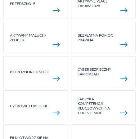
AKTYWNE PLACE
PRZEDSZKOLE
ZABAW 2025
AKTYWNY MALUCH/
BEZPŁATNA POMOC
ŻŁOBEK
PRAWNA
CYBERBEZPIECZNY
BIORÓŻNORODNOŚĆ
SAMORZĄD
FABRYKA
KOMPETENCJI
CYFROWE LUBELSKIE
KLUCZOWYCH NA
TERENIE MOF
FILM OTWÓRZ SIĘ NA