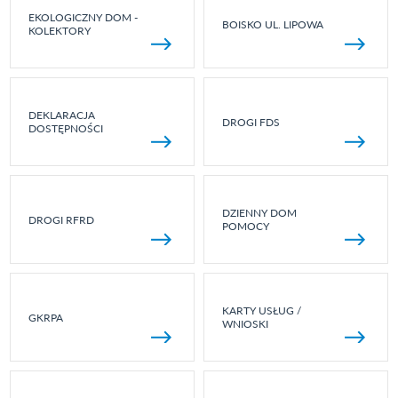
EKOLOGICZNY DOM -
BOISKO UL. LIPOWA
KOLEKTORY
DEKLARACJA
DROGI FDS
DOSTĘPNOŚCI
DZIENNY DOM
DROGI RFRD
POMOCY
KARTY USŁUG /
GKRPA
WNIOSKI