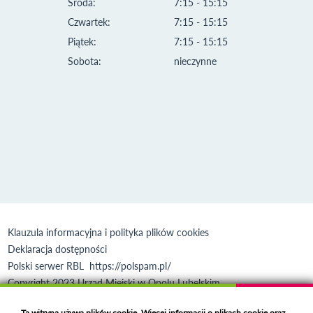
Środa:
7:15 - 15:15
Czwartek:
7:15 - 15:15
Piątek:
7:15 - 15:15
Sobota:
nieczynne
Klauzula informacyjna i polityka plików cookies
Deklaracja dostępności
Polski serwer RBL
https://polspam.pl/
Copyright 2023 Urząd Miejski w Opolu Lubelskim
Created by
VOBACOM
Odnośnik otworzy się w nowym oknie
Ta witryna używa plików cookie. Więcej informacji o plikach cookie oraz