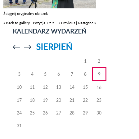
Ściągnij oryginalny obrazek
« Back to gallery
Pozycja 7 z 9
« Previous
|
Następne »
KALENDARZ WYDARZEŃ
SIERPIEŃ
Przejdź do
Przejdź do
poprzedniego
poprzedniego
miesiąca
miesiąca
1
2
3
4
5
6
7
8
9
10
11
12
13
14
15
16
17
18
19
20
21
22
23
24
25
26
27
28
29
30
31