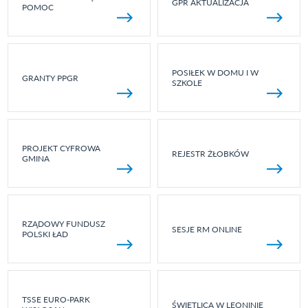
GPR AKTUALIZACJA
POMOC
POSIŁEK W DOMU I W
GRANTY PPGR
SZKOLE
PROJEKT CYFROWA
REJESTR ŻŁOBKÓW
GMINA
RZĄDOWY FUNDUSZ
SESJE RM ONLINE
POLSKI ŁAD
TSSE EURO-PARK
ŚWIETLICA W LEONINIE