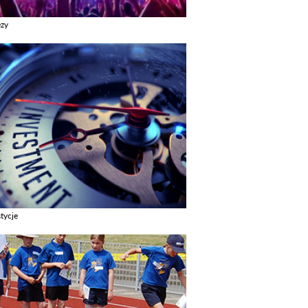
ezy
z galerie w kategori Imprezy
tycje
z galerie w kategori Inwestycje