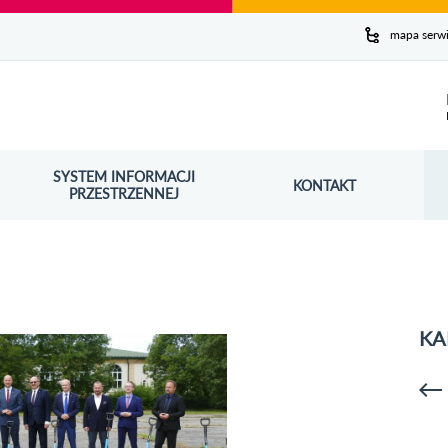
y serwis
mapa serw
ej
SYSTEM INFORMACJI
Szuk
KONTAKT
OŚNIK OTWORZY SIĘ W NOWYM OKNIE
PRZESTRZENNEJ
Wy
KA
p