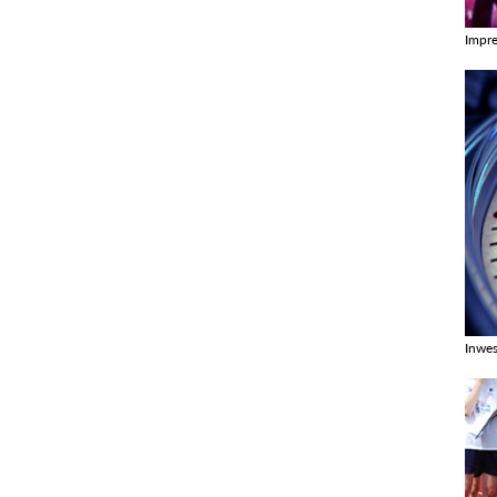
Impr
Zobac
Inwes
Zobac