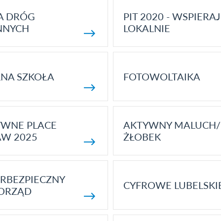
A DRÓG
PIT 2020 - WSPIERAJ
NNYCH
LOKALNIE
NA SZKOŁA
FOTOWOLTAIKA
YWNE PLACE
AKTYWNY MALUCH/
AW 2025
ŻŁOBEK
RBEZPIECZNY
CYFROWE LUBELSKI
ORZĄD