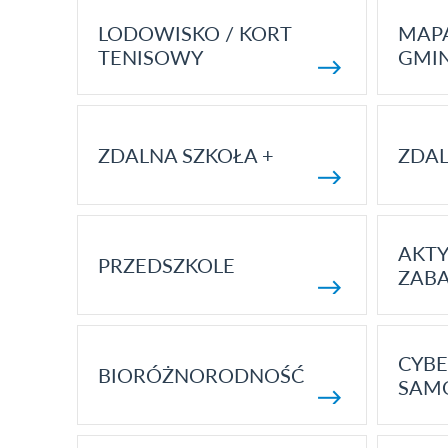
LODOWISKO / KORT
MAP
TENISOWY
GMI
ZDALNA SZKOŁA +
ZDAL
AKT
PRZEDSZKOLE
ZAB
CYBE
BIORÓŻNORODNOŚĆ
SAM