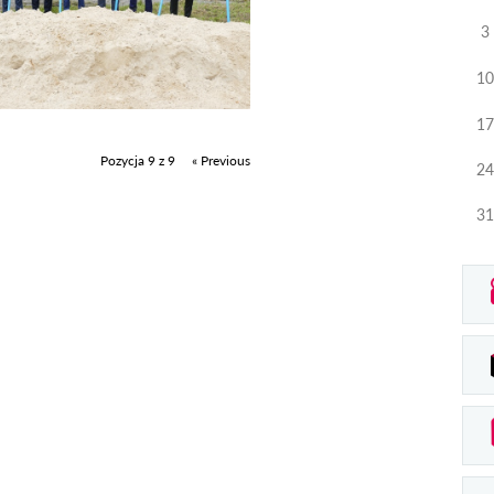
3
10
17
Pozycja 9 z 9
« Previous
24
31