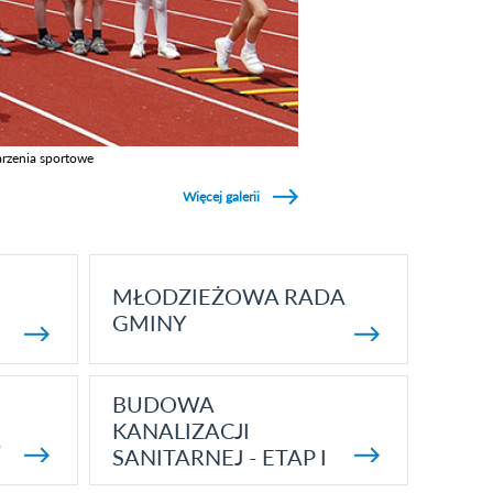
rzenia sportowe
z galerie w kategori Wydarzenia sportowe
Więcej galerii
MŁODZIEŻOWA RADA
GMINY
BUDOWA
KANALIZACJI
5
SANITARNEJ - ETAP I