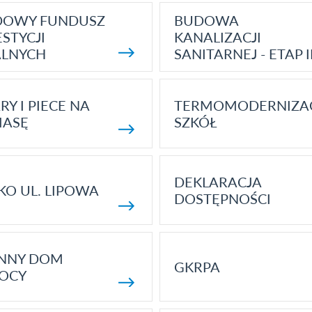
DOWY FUNDUSZ
BUDOWA
STYCJI
KANALIZACJI
ALNYCH
SANITARNEJ - ETAP I
RY I PIECE NA
TERMOMODERNIZA
MASĘ
SZKÓŁ
DEKLARACJA
KO UL. LIPOWA
DOSTĘPNOŚCI
ENNY DOM
GKRPA
OCY