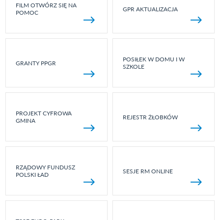
FILM OTWÓRZ SIĘ NA
GPR AKTUALIZACJA
POMOC
POSIŁEK W DOMU I W
GRANTY PPGR
SZKOLE
PROJEKT CYFROWA
REJESTR ŻŁOBKÓW
GMINA
RZĄDOWY FUNDUSZ
SESJE RM ONLINE
POLSKI ŁAD