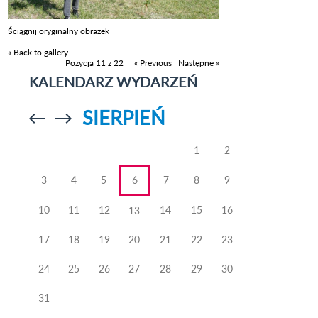
Ściągnij oryginalny obrazek
« Back to gallery
Pozycja 11 z 22
« Previous
|
Następne »
KALENDARZ WYDARZEŃ
SIERPIEŃ
Przejdź do
Przejdź do
poprzedniego
poprzedniego
miesiąca
miesiąca
1
2
3
4
5
6
7
8
9
10
11
12
14
15
16
13
17
18
19
20
21
22
23
24
25
26
27
28
29
30
31