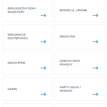
EKOLOGICZNY DOM -
BOISKO UL. LIPOWA
KOLEKTORY
DEKLARACJA
DROGI FDS
DOSTĘPNOŚCI
DZIENNY DOM
DROGI RFRD
POMOCY
KARTY USŁUG /
GKRPA
WNIOSKI