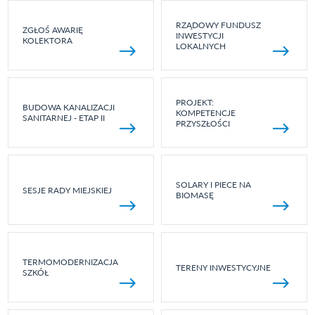
RZĄDOWY FUNDUSZ
ZGŁOŚ AWARIĘ
INWESTYCJI
KOLEKTORA
LOKALNYCH
PROJEKT:
BUDOWA KANALIZACJI
KOMPETENCJE
SANITARNEJ - ETAP II
PRZYSZŁOŚCI
SOLARY I PIECE NA
SESJE RADY MIEJSKIEJ
BIOMASĘ
TERMOMODERNIZACJA
TERENY INWESTYCYJNE
SZKÓŁ