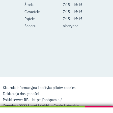
Środa:
7:15 - 15:15
Czwartek:
7:15 - 15:15
Piątek:
7:15 - 15:15
Sobota:
nieczynne
Klauzula informacyjna i polityka plików cookies
Deklaracja dostępności
Polski serwer RBL
https://polspam.pl/
Copyright 2023 Urząd Miejski w Opolu Lubelskim
Created by
VOBACOM
Odnośnik otworzy się w nowym oknie