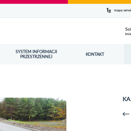
y serwis
mapa serw
ej
So
Imi
SYSTEM INFORMACJI
Szuk
KONTAKT
OŚNIK OTWORZY SIĘ W NOWYM OKNIE
PRZESTRZENNEJ
Wy
KA
p