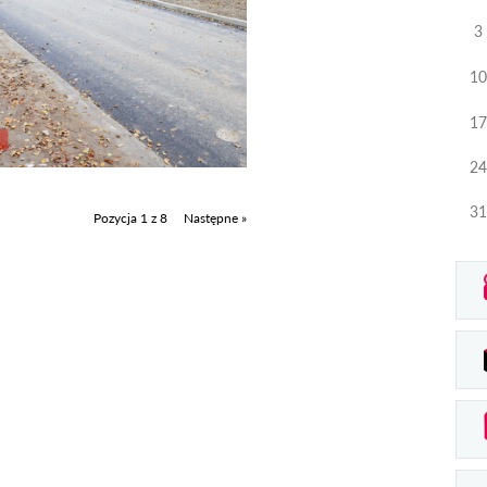
3
10
17
24
31
Pozycja 1 z 8
Następne »