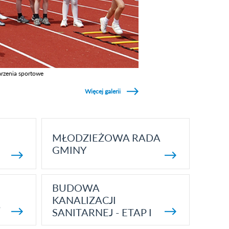
rzenia sportowe
z galerie w kategori Wydarzenia sportowe
Więcej galerii
MŁODZIEŻOWA RADA
GMINY
BUDOWA
KANALIZACJI
5
SANITARNEJ - ETAP I