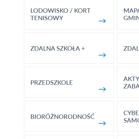
LODOWISKO / KORT
MAP
TENISOWY
GMI
ZDALNA SZKOŁA +
ZDAL
AKT
PRZEDSZKOLE
ZAB
CYBE
BIORÓŻNORODNOŚĆ
SAM