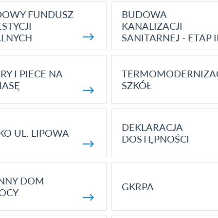
DOWY FUNDUSZ
BUDOWA
STYCJI
KANALIZACJI
ALNYCH
SANITARNEJ - ETAP I
RY I PIECE NA
TERMOMODERNIZA
MASĘ
SZKÓŁ
DEKLARACJA
KO UL. LIPOWA
DOSTĘPNOŚCI
ENNY DOM
GKRPA
OCY