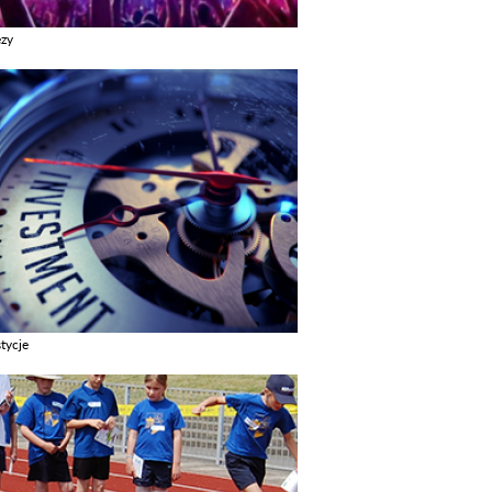
ezy
z galerie w kategori Imprezy
tycje
z galerie w kategori Inwestycje