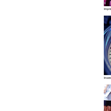
Impr
Zobac
Inwes
Zobac