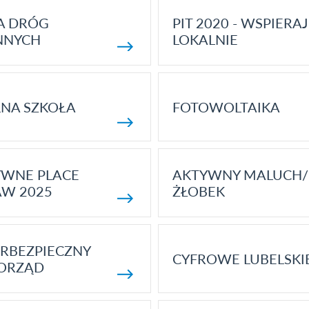
A DRÓG
PIT 2020 - WSPIERAJ
NNYCH
LOKALNIE
NA SZKOŁA
FOTOWOLTAIKA
YWNE PLACE
AKTYWNY MALUCH/
AW 2025
ŻŁOBEK
RBEZPIECZNY
CYFROWE LUBELSKI
ORZĄD