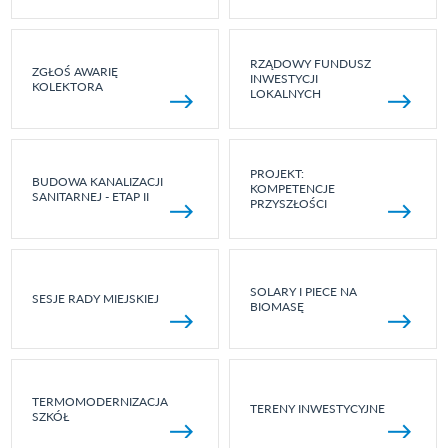
RZĄDOWY FUNDUSZ
ZGŁOŚ AWARIĘ
INWESTYCJI
KOLEKTORA
LOKALNYCH
PROJEKT:
BUDOWA KANALIZACJI
KOMPETENCJE
SANITARNEJ - ETAP II
PRZYSZŁOŚCI
SOLARY I PIECE NA
SESJE RADY MIEJSKIEJ
BIOMASĘ
TERMOMODERNIZACJA
TERENY INWESTYCYJNE
SZKÓŁ