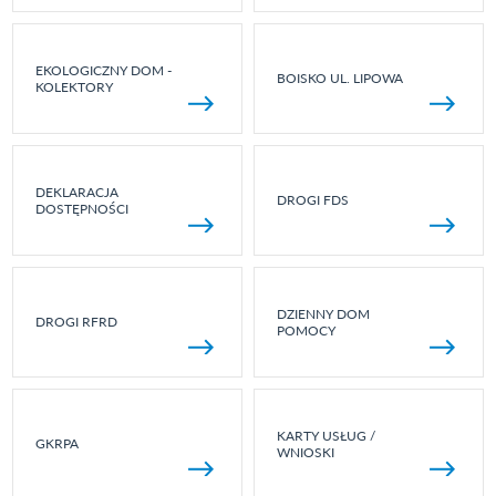
EKOLOGICZNY DOM -
BOISKO UL. LIPOWA
KOLEKTORY
DEKLARACJA
DROGI FDS
DOSTĘPNOŚCI
DZIENNY DOM
DROGI RFRD
POMOCY
KARTY USŁUG /
GKRPA
WNIOSKI