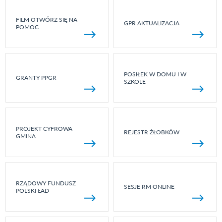
FILM OTWÓRZ SIĘ NA
GPR AKTUALIZACJA
POMOC
POSIŁEK W DOMU I W
GRANTY PPGR
SZKOLE
PROJEKT CYFROWA
REJESTR ŻŁOBKÓW
GMINA
RZĄDOWY FUNDUSZ
SESJE RM ONLINE
POLSKI ŁAD