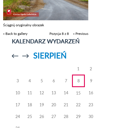
Ściągnij oryginalny obrazek
« Back to gallery
Pozycja 8 z 8
« Previous
KALENDARZ WYDARZEŃ
SIERPIEŃ
Przejdź do
Przejdź do
poprzedniego
poprzedniego
miesiąca
miesiąca
1
2
3
4
5
6
7
8
9
10
11
12
13
14
16
15
17
18
19
20
21
22
23
24
25
26
27
28
29
30