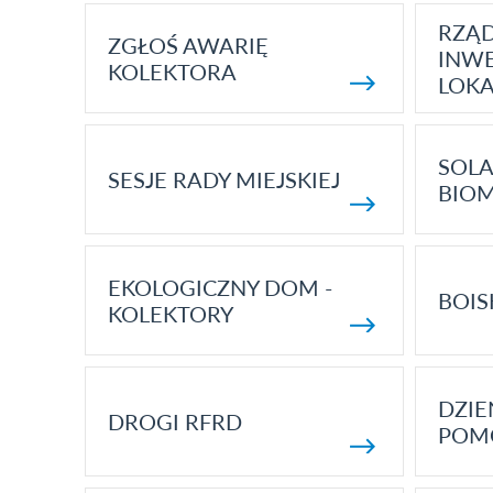
RZĄ
ZGŁOŚ AWARIĘ
INWE
KOLEKTORA
LOK
SOLA
SESJE RADY MIEJSKIEJ
BIO
EKOLOGICZNY DOM -
BOIS
KOLEKTORY
DZI
DROGI RFRD
POM