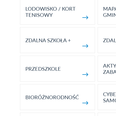
LODOWISKO / KORT
MAP
TENISOWY
GMI
ZDALNA SZKOŁA +
ZDAL
AKT
PRZEDSZKOLE
ZAB
CYBE
BIORÓŻNORODNOŚĆ
SAM