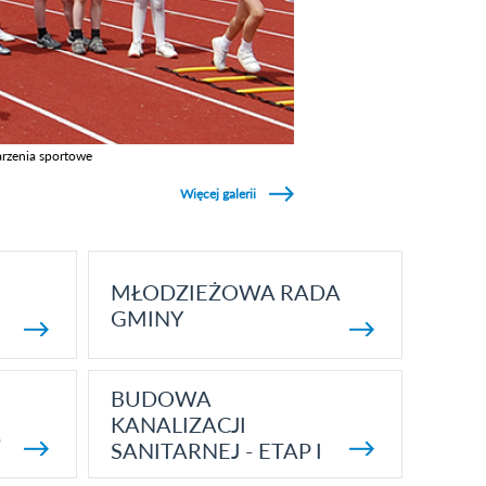
rzenia sportowe
z galerie w kategori Wydarzenia sportowe
Więcej galerii
MŁODZIEŻOWA RADA
GMINY
BUDOWA
KANALIZACJI
5
SANITARNEJ - ETAP I