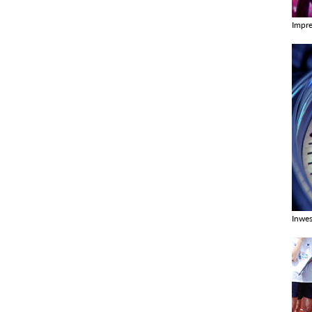
Impr
Zobac
Inwes
Zobac