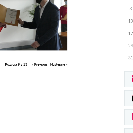
3
10
17
24
31
Pozycja 9 z 13
« Previous
|
Następne »