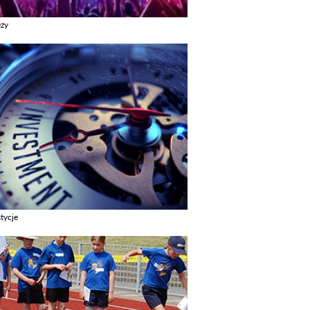
ezy
z galerie w kategori Imprezy
tycje
z galerie w kategori Inwestycje