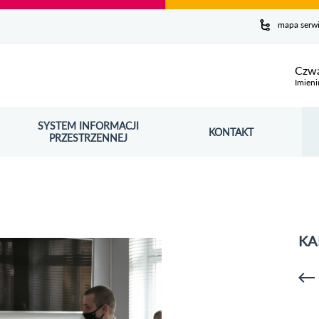
y serwis
mapa serw
ej
Czwa
Imieni
SYSTEM INFORMACJI
Szuk
KONTAKT
OŚNIK OTWORZY SIĘ W NOWYM OKNIE
PRZESTRZENNEJ
Wy
KA
p