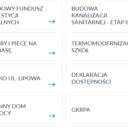
DOWY FUNDUSZ
BUDOWA
STYCJI
KANALIZACJI
ALNYCH
SANITARNEJ - ETAP I
RY I PIECE NA
TERMOMODERNIZA
MASĘ
SZKÓŁ
DEKLARACJA
KO UL. LIPOWA
DOSTĘPNOŚCI
ENNY DOM
GKRPA
OCY