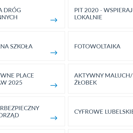
A DRÓG
PIT 2020 - WSPIERAJ
NNYCH
LOKALNIE
NA SZKOŁA
FOTOWOLTAIKA
YWNE PLACE
AKTYWNY MALUCH/
AW 2025
ŻŁOBEK
RBEZPIECZNY
CYFROWE LUBELSKI
ORZĄD