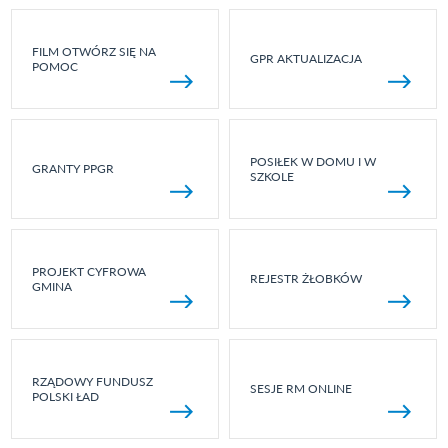
FILM OTWÓRZ SIĘ NA
GPR AKTUALIZACJA
POMOC
POSIŁEK W DOMU I W
GRANTY PPGR
SZKOLE
PROJEKT CYFROWA
REJESTR ŻŁOBKÓW
GMINA
RZĄDOWY FUNDUSZ
SESJE RM ONLINE
POLSKI ŁAD