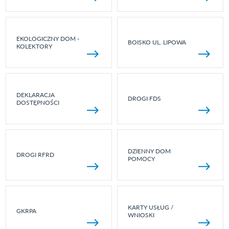
EKOLOGICZNY DOM -
BOISKO UL. LIPOWA
KOLEKTORY
DEKLARACJA
DROGI FDS
DOSTĘPNOŚCI
DZIENNY DOM
DROGI RFRD
POMOCY
KARTY USŁUG /
GKRPA
WNIOSKI