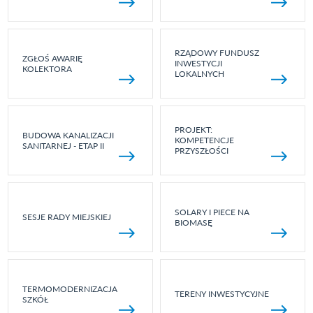
RZĄDOWY FUNDUSZ
ZGŁOŚ AWARIĘ
INWESTYCJI
KOLEKTORA
LOKALNYCH
PROJEKT:
BUDOWA KANALIZACJI
KOMPETENCJE
SANITARNEJ - ETAP II
PRZYSZŁOŚCI
SOLARY I PIECE NA
SESJE RADY MIEJSKIEJ
BIOMASĘ
TERMOMODERNIZACJA
TERENY INWESTYCYJNE
SZKÓŁ