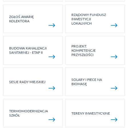
RZĄDOWY FUNDUSZ
ZGŁOŚ AWARIĘ
INWESTYCJI
KOLEKTORA
LOKALNYCH
PROJEKT:
BUDOWA KANALIZACJI
KOMPETENCJE
SANITARNEJ - ETAP II
PRZYSZŁOŚCI
SOLARY I PIECE NA
SESJE RADY MIEJSKIEJ
BIOMASĘ
TERMOMODERNIZACJA
TERENY INWESTYCYJNE
SZKÓŁ