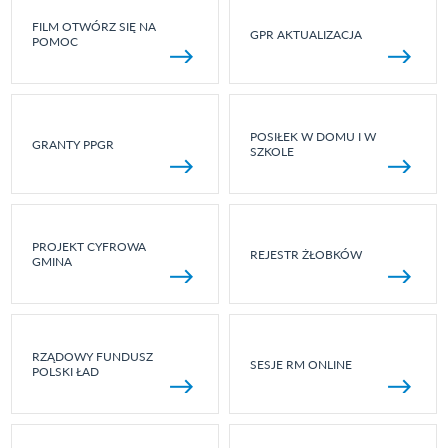
FILM OTWÓRZ SIĘ NA
GPR AKTUALIZACJA
POMOC
POSIŁEK W DOMU I W
GRANTY PPGR
SZKOLE
PROJEKT CYFROWA
REJESTR ŻŁOBKÓW
GMINA
RZĄDOWY FUNDUSZ
SESJE RM ONLINE
POLSKI ŁAD