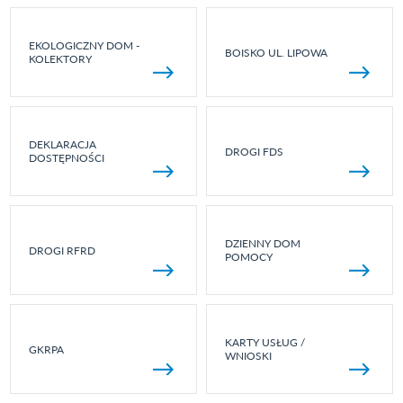
EKOLOGICZNY DOM -
BOISKO UL. LIPOWA
KOLEKTORY
DEKLARACJA
DROGI FDS
DOSTĘPNOŚCI
DZIENNY DOM
DROGI RFRD
POMOCY
KARTY USŁUG /
GKRPA
WNIOSKI