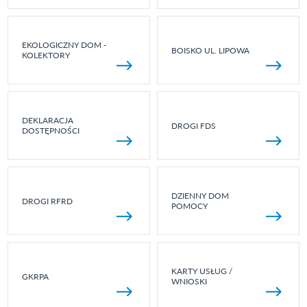
EKOLOGICZNY DOM -
BOISKO UL. LIPOWA
KOLEKTORY
DEKLARACJA
DROGI FDS
DOSTĘPNOŚCI
DZIENNY DOM
DROGI RFRD
POMOCY
KARTY USŁUG /
GKRPA
WNIOSKI