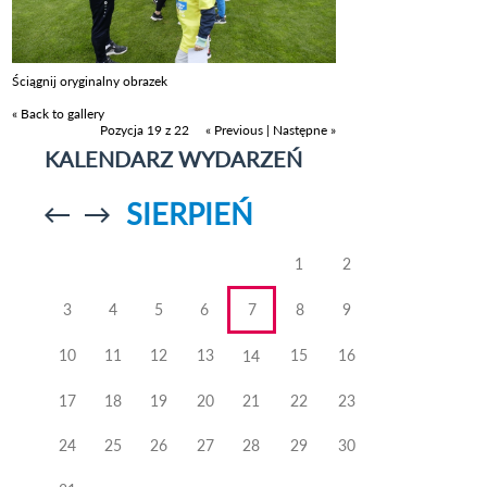
Ściągnij oryginalny obrazek
« Back to gallery
Pozycja 19 z 22
« Previous
|
Następne »
KALENDARZ WYDARZEŃ
SIERPIEŃ
Przejdź do
Przejdź do
poprzedniego
poprzedniego
miesiąca
miesiąca
1
2
3
4
5
6
7
8
9
10
11
12
13
15
16
14
17
18
19
20
21
22
23
24
25
26
27
28
29
30