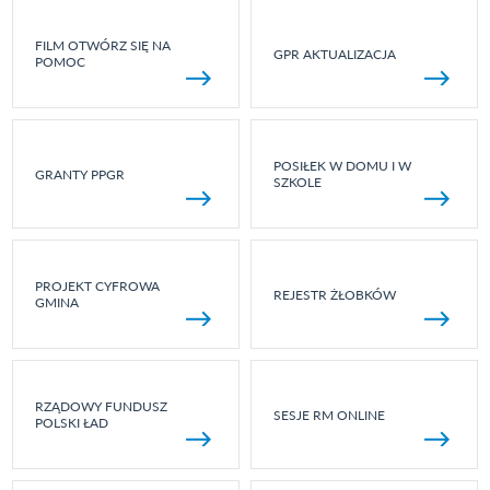
FILM OTWÓRZ SIĘ NA
GPR AKTUALIZACJA
POMOC
POSIŁEK W DOMU I W
GRANTY PPGR
SZKOLE
PROJEKT CYFROWA
REJESTR ŻŁOBKÓW
GMINA
RZĄDOWY FUNDUSZ
SESJE RM ONLINE
POLSKI ŁAD