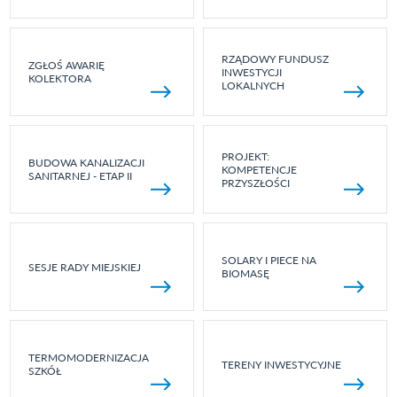
RZĄDOWY FUNDUSZ
ZGŁOŚ AWARIĘ
INWESTYCJI
KOLEKTORA
LOKALNYCH
PROJEKT:
BUDOWA KANALIZACJI
KOMPETENCJE
SANITARNEJ - ETAP II
PRZYSZŁOŚCI
SOLARY I PIECE NA
SESJE RADY MIEJSKIEJ
BIOMASĘ
TERMOMODERNIZACJA
TERENY INWESTYCYJNE
SZKÓŁ