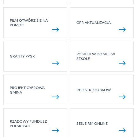
FILM OTWÓRZ SIĘ NA
GPR AKTUALIZACJA
POMOC
POSIŁEK W DOMU I W
GRANTY PPGR
SZKOLE
PROJEKT CYFROWA
REJESTR ŻŁOBKÓW
GMINA
RZĄDOWY FUNDUSZ
SESJE RM ONLINE
POLSKI ŁAD