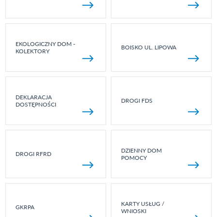
EKOLOGICZNY DOM -
BOISKO UL. LIPOWA
KOLEKTORY
DEKLARACJA
DROGI FDS
DOSTĘPNOŚCI
DZIENNY DOM
DROGI RFRD
POMOCY
KARTY USŁUG /
GKRPA
WNIOSKI