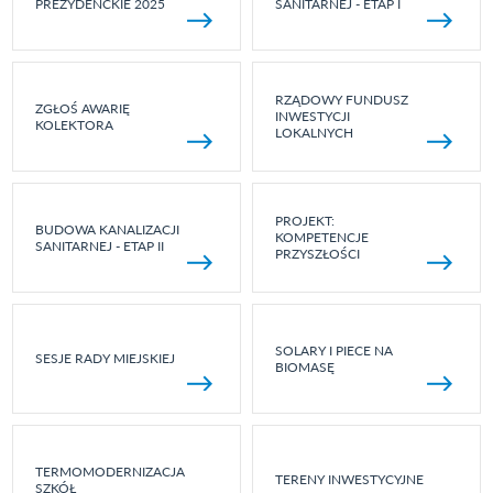
PREZYDENCKIE 2025
SANITARNEJ - ETAP I
RZĄDOWY FUNDUSZ
ZGŁOŚ AWARIĘ
INWESTYCJI
KOLEKTORA
LOKALNYCH
PROJEKT:
BUDOWA KANALIZACJI
KOMPETENCJE
SANITARNEJ - ETAP II
PRZYSZŁOŚCI
SOLARY I PIECE NA
SESJE RADY MIEJSKIEJ
BIOMASĘ
TERMOMODERNIZACJA
TERENY INWESTYCYJNE
SZKÓŁ