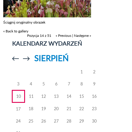
Ściągnij oryginalny obrazek
« Back to gallery
Pozycja 14 z 51
« Previous
|
Następne »
KALENDARZ WYDARZEŃ
SIERPIEŃ
Przejdź do
Przejdź do
poprzedniego
poprzedniego
miesiąca
miesiąca
1
2
3
4
5
6
7
8
9
10
11
12
13
14
15
16
18
19
20
21
22
23
17
24
25
26
27
28
29
30