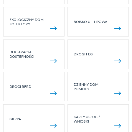
EKOLOGICZNY DOM -
BOISKO UL. LIPOWA
KOLEKTORY
DEKLARACJA
DROGI FDS
DOSTĘPNOŚCI
DZIENNY DOM
DROGI RFRD
POMOCY
KARTY USŁUG /
GKRPA
WNIOSKI