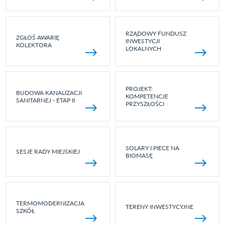
RZĄDOWY FUNDUSZ
ZGŁOŚ AWARIĘ
INWESTYCJI
KOLEKTORA
LOKALNYCH
PROJEKT:
BUDOWA KANALIZACJI
KOMPETENCJE
SANITARNEJ - ETAP II
PRZYSZŁOŚCI
SOLARY I PIECE NA
SESJE RADY MIEJSKIEJ
BIOMASĘ
TERMOMODERNIZACJA
TERENY INWESTYCYJNE
SZKÓŁ