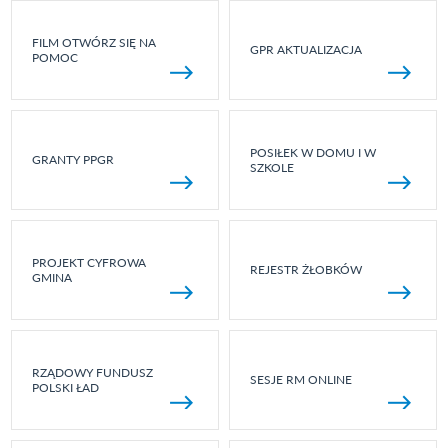
FILM OTWÓRZ SIĘ NA
GPR AKTUALIZACJA
POMOC
POSIŁEK W DOMU I W
GRANTY PPGR
SZKOLE
PROJEKT CYFROWA
REJESTR ŻŁOBKÓW
GMINA
RZĄDOWY FUNDUSZ
SESJE RM ONLINE
POLSKI ŁAD