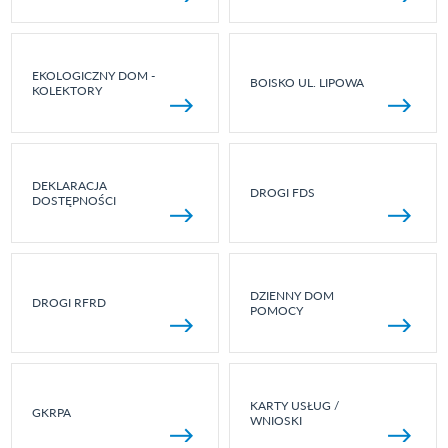
EKOLOGICZNY DOM -
BOISKO UL. LIPOWA
KOLEKTORY
DEKLARACJA
DROGI FDS
DOSTĘPNOŚCI
DZIENNY DOM
DROGI RFRD
POMOCY
KARTY USŁUG /
GKRPA
WNIOSKI