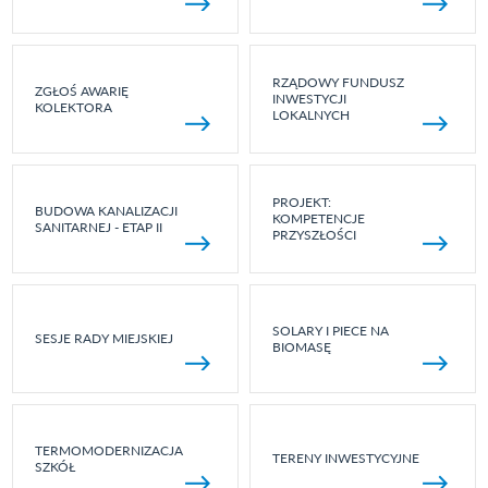
RZĄDOWY FUNDUSZ
ZGŁOŚ AWARIĘ
INWESTYCJI
KOLEKTORA
LOKALNYCH
PROJEKT:
BUDOWA KANALIZACJI
KOMPETENCJE
SANITARNEJ - ETAP II
PRZYSZŁOŚCI
SOLARY I PIECE NA
SESJE RADY MIEJSKIEJ
BIOMASĘ
TERMOMODERNIZACJA
TERENY INWESTYCYJNE
SZKÓŁ