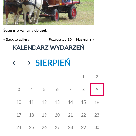
Ściągnij oryginalny obrazek
« Back to gallery
Pozycja 1 z 10
Następne »
KALENDARZ WYDARZEŃ
SIERPIEŃ
Przejdź do
Przejdź do
poprzedniego
poprzedniego
miesiąca
miesiąca
1
2
3
4
5
6
7
8
9
10
11
12
13
14
15
16
17
18
19
20
21
22
23
24
25
26
27
28
29
30