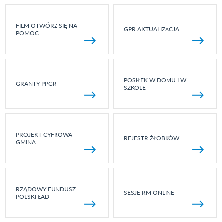
FILM OTWÓRZ SIĘ NA
GPR AKTUALIZACJA
POMOC
POSIŁEK W DOMU I W
GRANTY PPGR
SZKOLE
PROJEKT CYFROWA
REJESTR ŻŁOBKÓW
GMINA
RZĄDOWY FUNDUSZ
SESJE RM ONLINE
POLSKI ŁAD