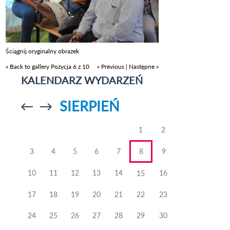
Ściągnij oryginalny obrazek
« Back to gallery
Pozycja 6 z 10
« Previous
|
Następne »
KALENDARZ WYDARZEŃ
SIERPIEŃ
Przejdź do
Przejdź do
poprzedniego
poprzedniego
miesiąca
miesiąca
1
2
3
4
5
6
7
8
9
10
11
12
13
14
16
15
17
18
19
20
21
22
23
24
25
26
27
28
29
30