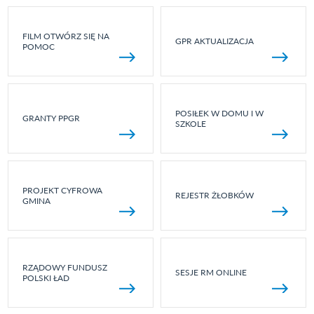
FILM OTWÓRZ SIĘ NA
GPR AKTUALIZACJA
POMOC
POSIŁEK W DOMU I W
GRANTY PPGR
SZKOLE
PROJEKT CYFROWA
REJESTR ŻŁOBKÓW
GMINA
RZĄDOWY FUNDUSZ
SESJE RM ONLINE
POLSKI ŁAD