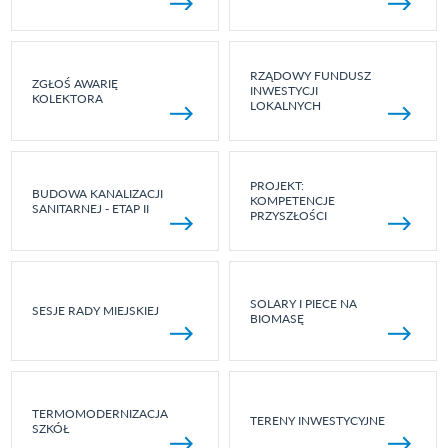
RZĄDOWY FUNDUSZ
ZGŁOŚ AWARIĘ
INWESTYCJI
KOLEKTORA
LOKALNYCH
PROJEKT:
BUDOWA KANALIZACJI
KOMPETENCJE
SANITARNEJ - ETAP II
PRZYSZŁOŚCI
SOLARY I PIECE NA
SESJE RADY MIEJSKIEJ
BIOMASĘ
TERMOMODERNIZACJA
TERENY INWESTYCYJNE
SZKÓŁ