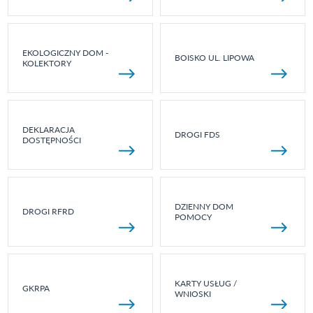
EKOLOGICZNY DOM -
BOISKO UL. LIPOWA
KOLEKTORY
DEKLARACJA
DROGI FDS
DOSTĘPNOŚCI
DZIENNY DOM
DROGI RFRD
POMOCY
KARTY USŁUG /
GKRPA
WNIOSKI