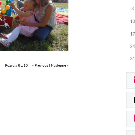
3
10
17
24
31
Pozycja 8 z 10
« Previous
|
Następne »