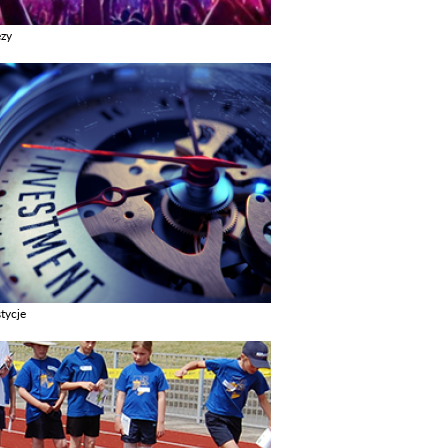
ezy
z galerie w kategori Imprezy
tycje
z galerie w kategori Inwestycje