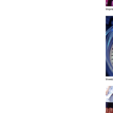
Impr
Zobac
Inwes
Zobac