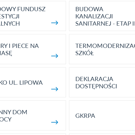
DOWY FUNDUSZ
BUDOWA
STYCJI
KANALIZACJI
ALNYCH
SANITARNEJ - ETAP I
RY I PIECE NA
TERMOMODERNIZA
MASĘ
SZKÓŁ
DEKLARACJA
KO UL. LIPOWA
DOSTĘPNOŚCI
ENNY DOM
GKRPA
OCY