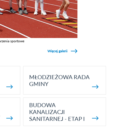
rzenia sportowe
z galerie w kategori Wydarzenia sportowe
Więcej galerii
MŁODZIEŻOWA RADA
GMINY
BUDOWA
KANALIZACJI
5
SANITARNEJ - ETAP I