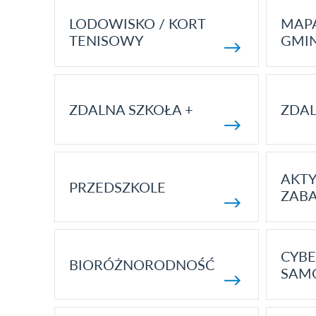
LODOWISKO / KORT
MAP
TENISOWY
GMI
ZDALNA SZKOŁA +
ZDAL
AKT
PRZEDSZKOLE
ZAB
CYBE
BIORÓŻNORODNOŚĆ
SAM