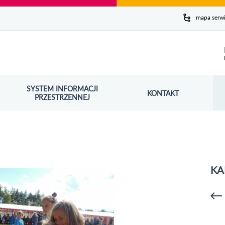
y serwis
mapa serw
ej
SYSTEM INFORMACJI
Szuk
KONTAKT
OŚNIK OTWORZY SIĘ W NOWYM OKNIE
PRZESTRZENNEJ
Wy
KA
p