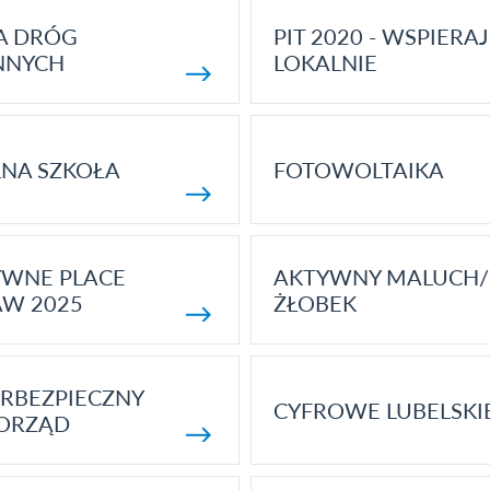
A DRÓG
PIT 2020 - WSPIERAJ
NNYCH
LOKALNIE
NA SZKOŁA
FOTOWOLTAIKA
YWNE PLACE
AKTYWNY MALUCH/
AW 2025
ŻŁOBEK
RBEZPIECZNY
CYFROWE LUBELSKI
ORZĄD