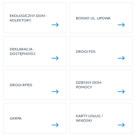
EKOLOGICZNY DOM -
BOISKO UL. LIPOWA
KOLEKTORY
DEKLARACJA
DROGI FDS
DOSTĘPNOŚCI
DZIENNY DOM
DROGI RFRD
POMOCY
KARTY USŁUG /
GKRPA
WNIOSKI