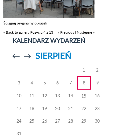
Ściągnij oryginalny obrazek
« Back to gallery
Pozycja 4 z 13
« Previous
|
Następne »
KALENDARZ WYDARZEŃ
SIERPIEŃ
Przejdź do
Przejdź do
poprzedniego
poprzedniego
miesiąca
miesiąca
1
2
3
4
5
6
7
8
9
10
11
12
13
14
16
15
17
18
19
20
21
22
23
24
25
26
27
28
29
30
31