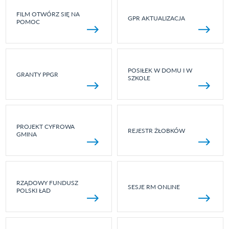
FILM OTWÓRZ SIĘ NA
GPR AKTUALIZACJA
POMOC
POSIŁEK W DOMU I W
GRANTY PPGR
SZKOLE
PROJEKT CYFROWA
REJESTR ŻŁOBKÓW
GMINA
RZĄDOWY FUNDUSZ
SESJE RM ONLINE
POLSKI ŁAD