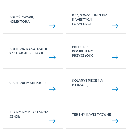
RZĄDOWY FUNDUSZ
ZGŁOŚ AWARIĘ
INWESTYCJI
KOLEKTORA
LOKALNYCH
PROJEKT:
BUDOWA KANALIZACJI
KOMPETENCJE
SANITARNEJ - ETAP II
PRZYSZŁOŚCI
SOLARY I PIECE NA
SESJE RADY MIEJSKIEJ
BIOMASĘ
TERMOMODERNIZACJA
TERENY INWESTYCYJNE
SZKÓŁ