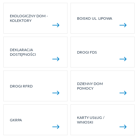
EKOLOGICZNY DOM -
BOISKO UL. LIPOWA
KOLEKTORY
DEKLARACJA
DROGI FDS
DOSTĘPNOŚCI
DZIENNY DOM
DROGI RFRD
POMOCY
KARTY USŁUG /
GKRPA
WNIOSKI