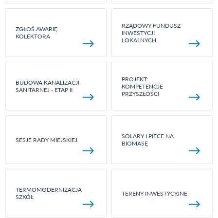
RZĄDOWY FUNDUSZ
ZGŁOŚ AWARIĘ
INWESTYCJI
KOLEKTORA
LOKALNYCH
PROJEKT:
BUDOWA KANALIZACJI
KOMPETENCJE
SANITARNEJ - ETAP II
PRZYSZŁOŚCI
SOLARY I PIECE NA
SESJE RADY MIEJSKIEJ
BIOMASĘ
TERMOMODERNIZACJA
TERENY INWESTYCYJNE
SZKÓŁ