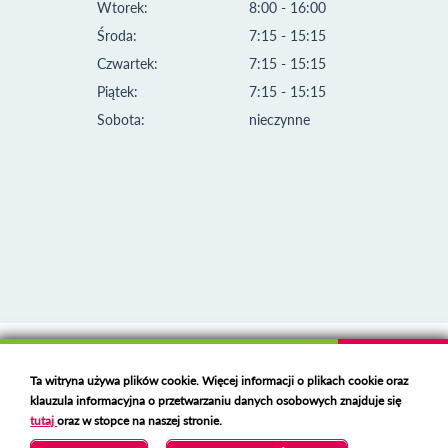
Wtorek:
8:00 - 16:00
Środa:
7:15 - 15:15
Czwartek:
7:15 - 15:15
Piątek:
7:15 - 15:15
Sobota:
nieczynne
Klauzula informacyjna i polityka plików cookies
Ta witryna używa plików cookie. Więcej informacji o plikach cookie oraz
Deklaracja dostępności
klauzula informacyjna o przetwarzaniu danych osobowych znajduje się
Polski serwer RBL
https://polspam.pl/
tutaj
oraz w stopce na naszej stronie.
Copyright 2023 Urząd Miejski w Opolu Lubelskim