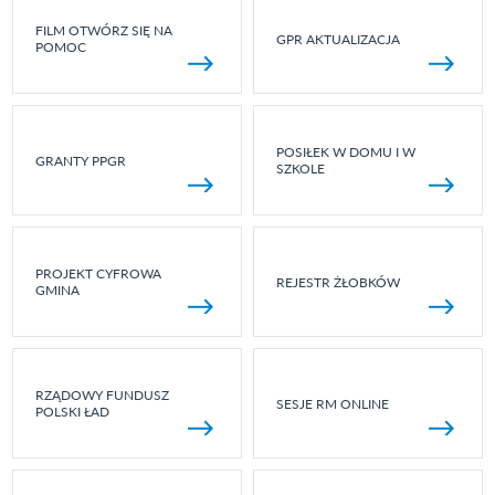
FILM OTWÓRZ SIĘ NA
GPR AKTUALIZACJA
POMOC
POSIŁEK W DOMU I W
GRANTY PPGR
SZKOLE
PROJEKT CYFROWA
REJESTR ŻŁOBKÓW
GMINA
RZĄDOWY FUNDUSZ
SESJE RM ONLINE
POLSKI ŁAD