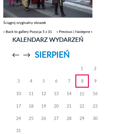
Ściągnij oryginalny obrazek
« Back to gallery
Pozycja 5 z 31
« Previous
|
Następne »
KALENDARZ WYDARZEŃ
SIERPIEŃ
Przejdź do
Przejdź do
poprzedniego
poprzedniego
miesiąca
miesiąca
1
2
3
4
5
6
7
8
9
10
11
12
13
14
16
15
17
18
19
20
21
22
23
24
25
26
27
28
29
30
31