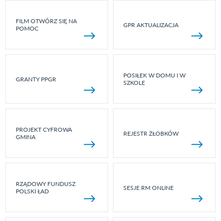
FILM OTWÓRZ SIĘ NA
GPR AKTUALIZACJA
POMOC
POSIŁEK W DOMU I W
GRANTY PPGR
SZKOLE
PROJEKT CYFROWA
REJESTR ŻŁOBKÓW
GMINA
RZĄDOWY FUNDUSZ
SESJE RM ONLINE
POLSKI ŁAD