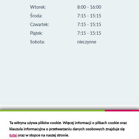
Wtorek:
8:00 - 16:00
Środa:
7:15 - 15:15
Czwartek:
7:15 - 15:15
Piątek:
7:15 - 15:15
Sobota:
nieczynne
Klauzula informacyjna i polityka plików cookies
Ta witryna używa plików cookie. Więcej informacji o plikach cookie oraz
Deklaracja dostępności
klauzula informacyjna o przetwarzaniu danych osobowych znajduje się
Polski serwer RBL
https://polspam.pl/
tutaj
oraz w stopce na naszej stronie.