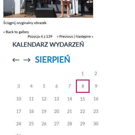
Ściągnij oryginalny obrazek
« Back to gallery
Pozycja 4 z 139
« Previous
|
Następne »
KALENDARZ WYDARZEŃ
SIERPIEŃ
Przejdź do
Przejdź do
poprzedniego
poprzedniego
miesiąca
miesiąca
1
2
3
4
5
6
7
8
9
10
11
12
13
14
16
15
17
18
19
20
21
22
23
24
25
26
27
28
29
30