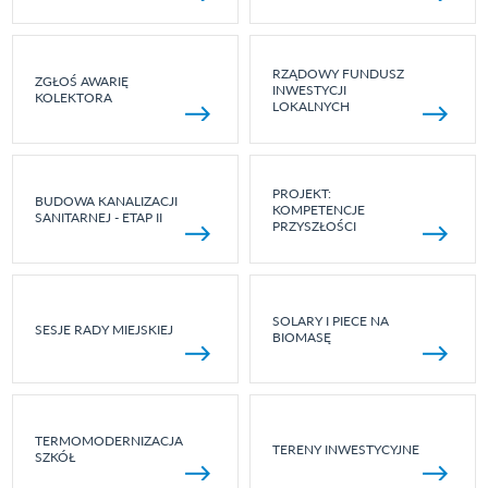
RZĄDOWY FUNDUSZ
ZGŁOŚ AWARIĘ
INWESTYCJI
KOLEKTORA
LOKALNYCH
PROJEKT:
BUDOWA KANALIZACJI
KOMPETENCJE
SANITARNEJ - ETAP II
PRZYSZŁOŚCI
SOLARY I PIECE NA
SESJE RADY MIEJSKIEJ
BIOMASĘ
TERMOMODERNIZACJA
TERENY INWESTYCYJNE
SZKÓŁ