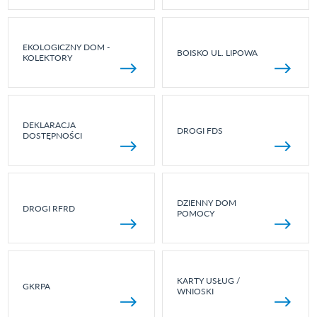
EKOLOGICZNY DOM -
BOISKO UL. LIPOWA
KOLEKTORY
DEKLARACJA
DROGI FDS
DOSTĘPNOŚCI
DZIENNY DOM
DROGI RFRD
POMOCY
KARTY USŁUG /
GKRPA
WNIOSKI