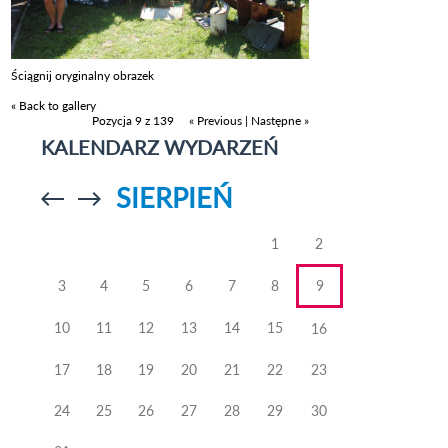
Ściągnij oryginalny obrazek
« Back to gallery
Pozycja 9 z 139
« Previous
|
Następne »
KALENDARZ WYDARZEŃ
SIERPIEŃ
Przejdź do
Przejdź do
poprzedniego
poprzedniego
miesiąca
miesiąca
1
2
3
4
5
6
7
8
9
10
11
12
13
14
15
16
17
18
19
20
21
22
23
24
25
26
27
28
29
30