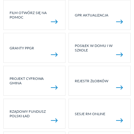
FILM OTWÓRZ SIĘ NA
GPR AKTUALIZACJA
POMOC
POSIŁEK W DOMU I W
GRANTY PPGR
SZKOLE
PROJEKT CYFROWA
REJESTR ŻŁOBKÓW
GMINA
RZĄDOWY FUNDUSZ
SESJE RM ONLINE
POLSKI ŁAD