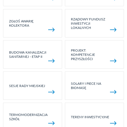
RZĄDOWY FUNDUSZ
ZGŁOŚ AWARIĘ
INWESTYCJI
KOLEKTORA
LOKALNYCH
PROJEKT:
BUDOWA KANALIZACJI
KOMPETENCJE
SANITARNEJ - ETAP II
PRZYSZŁOŚCI
SOLARY I PIECE NA
SESJE RADY MIEJSKIEJ
BIOMASĘ
TERMOMODERNIZACJA
TERENY INWESTYCYJNE
SZKÓŁ