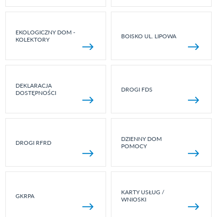
EKOLOGICZNY DOM -
BOISKO UL. LIPOWA
KOLEKTORY
DEKLARACJA
DROGI FDS
DOSTĘPNOŚCI
DZIENNY DOM
DROGI RFRD
POMOCY
KARTY USŁUG /
GKRPA
WNIOSKI