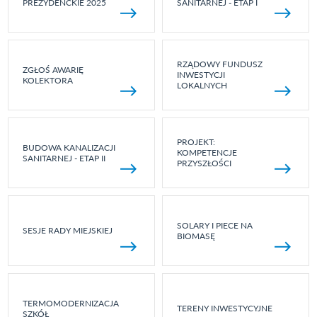
PREZYDENCKIE 2025
SANITARNEJ - ETAP I
RZĄDOWY FUNDUSZ
ZGŁOŚ AWARIĘ
INWESTYCJI
KOLEKTORA
LOKALNYCH
PROJEKT:
BUDOWA KANALIZACJI
KOMPETENCJE
SANITARNEJ - ETAP II
PRZYSZŁOŚCI
SOLARY I PIECE NA
SESJE RADY MIEJSKIEJ
BIOMASĘ
TERMOMODERNIZACJA
TERENY INWESTYCYJNE
SZKÓŁ