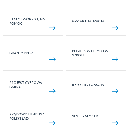
FILM OTWÓRZ SIĘ NA
GPR AKTUALIZACJA
POMOC
POSIŁEK W DOMU I W
GRANTY PPGR
SZKOLE
PROJEKT CYFROWA
REJESTR ŻŁOBKÓW
GMINA
RZĄDOWY FUNDUSZ
SESJE RM ONLINE
POLSKI ŁAD