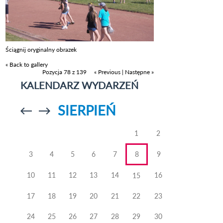
Ściągnij oryginalny obrazek
« Back to gallery
Pozycja 78 z 139
« Previous
|
Następne »
KALENDARZ WYDARZEŃ
SIERPIEŃ
Przejdź do
Przejdź do
poprzedniego
poprzedniego
miesiąca
miesiąca
1
2
3
4
5
6
7
8
9
10
11
12
13
14
16
15
17
18
19
20
21
22
23
24
25
26
27
28
29
30