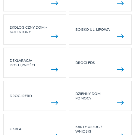
EKOLOGICZNY DOM -
BOISKO UL. LIPOWA
KOLEKTORY
DEKLARACJA
DROGI FDS
DOSTĘPNOŚCI
DZIENNY DOM
DROGI RFRD
POMOCY
KARTY USŁUG /
GKRPA
WNIOSKI