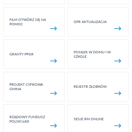
FILM OTWÓRZ SIĘ NA
GPR AKTUALIZACJA
POMOC
POSIŁEK W DOMU I W
GRANTY PPGR
SZKOLE
PROJEKT CYFROWA
REJESTR ŻŁOBKÓW
GMINA
RZĄDOWY FUNDUSZ
SESJE RM ONLINE
POLSKI ŁAD