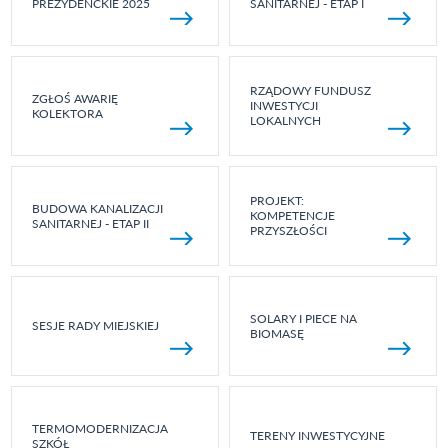
PREZYDENCKIE 2025
SANITARNEJ - ETAP I
RZĄDOWY FUNDUSZ
ZGŁOŚ AWARIĘ
INWESTYCJI
KOLEKTORA
LOKALNYCH
PROJEKT:
BUDOWA KANALIZACJI
KOMPETENCJE
SANITARNEJ - ETAP II
PRZYSZŁOŚCI
SOLARY I PIECE NA
SESJE RADY MIEJSKIEJ
BIOMASĘ
TERMOMODERNIZACJA
TERENY INWESTYCYJNE
SZKÓŁ