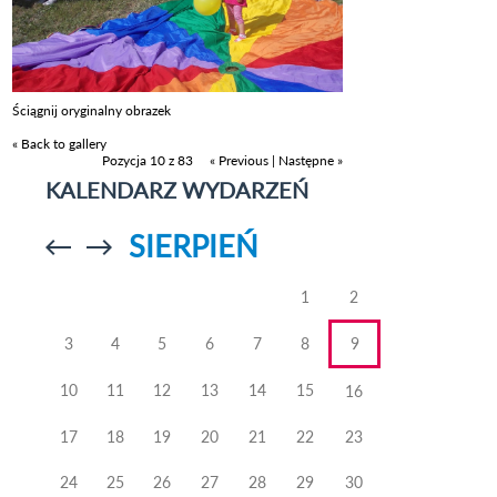
Ściągnij oryginalny obrazek
« Back to gallery
Pozycja 10 z 83
« Previous
|
Następne »
KALENDARZ WYDARZEŃ
SIERPIEŃ
Przejdź do
Przejdź do
poprzedniego
poprzedniego
miesiąca
miesiąca
1
2
3
4
5
6
7
8
9
10
11
12
13
14
15
16
17
18
19
20
21
22
23
24
25
26
27
28
29
30