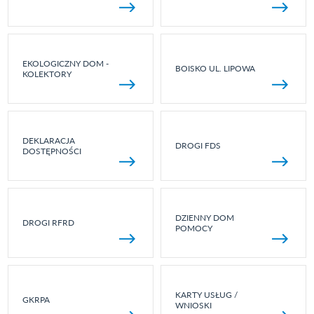
EKOLOGICZNY DOM -
BOISKO UL. LIPOWA
KOLEKTORY
DEKLARACJA
DROGI FDS
DOSTĘPNOŚCI
DZIENNY DOM
DROGI RFRD
POMOCY
KARTY USŁUG /
GKRPA
WNIOSKI